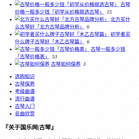
古琴
价格一般多少钱「初学从价格挑选古琴」
15
北方买什
么古琴好「北方古琴品牌分析」
6
初学者买
什么牌子古琴好「木乙古琴篇」
6
古琴一般多少钱
「古琴价格表」
53
古琴如何保养
3
选购知识
古琴保养
考级曲谱
流行曲谱
古琴入门
名曲欣赏
『关于国乐网|古琴』