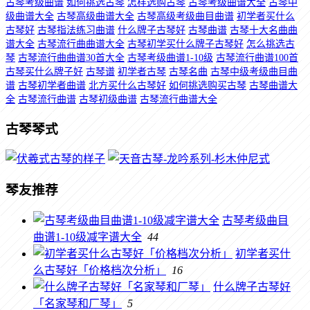
古琴考级曲谱
如何挑选古琴
怎样选购古琴
古琴考级曲谱大全
古琴中
级曲谱大全
古琴高级曲谱大全
古琴高级考级曲目曲谱
初学者买什么
古琴好
古琴指法练习曲谱
什么牌子古琴好
古琴曲谱
古琴十大名曲曲
谱大全
古琴流行曲曲谱大全
古琴初学买什么牌子古琴好
怎么挑选古
琴
古琴流行曲曲谱30首大全
古琴考级曲谱1-10级
古琴流行曲谱100首
古琴买什么牌子好
古琴谱
初学者古琴
古琴名曲
古琴中级考级曲目曲
谱
古琴初学者曲谱
北方买什么古琴好
如何挑选购买古琴
古琴曲谱大
全
古琴流行曲谱
古琴初级曲谱
古琴流行曲谱大全
古琴琴式
琴友推荐
古琴考级曲目
曲谱1-10级减字谱大全
44
初学者买什
么古琴好「价格档次分析」
16
什么牌子古琴好
「名家琴和厂琴」
5