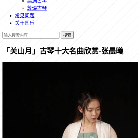
高渊古琴
敦煌古琴
常见问题
关于国乐
搜索
「关山月」古琴十大名曲欣赏-张晨曦