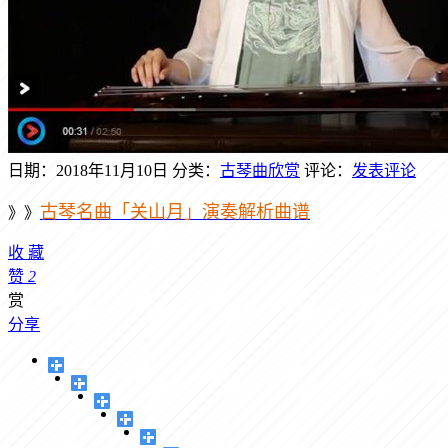
日期：2018年11月10日
分类：
古琴曲欣赏
评论：
发表评论
古琴名曲「关山月」演奏解析曲谱
》》
收
藏
赞
2
赏
分享