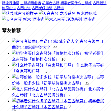
琴流行曲谱
古琴初级曲谱
初学者古琴
初学者买什么古琴好
古琴指法
练习曲谱
古琴曲谱
古琴考级曲谱
古琴谱
琴友推荐
古琴考级曲目
曲谱1-10级减字谱大全
44
初学者买什
么古琴好「价格档次分析」
16
什么牌子古琴好
「名家琴和厂琴」
5
古琴
价格一般多少钱「初学从价格挑选古琴」
15
北方买什
么古琴好「北方古琴品牌分析」
6
初学者买
什么牌子古琴好「木乙古琴篇」
6