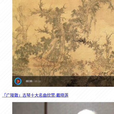
「广陵散」古琴十大名曲欣赏-戴晓莲