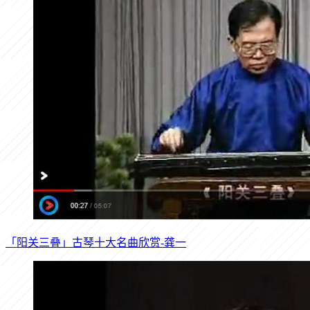
「阳关三叠」古琴十大名曲欣赏-龚一