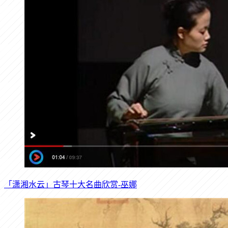
「潇湘水云」古琴十大名曲欣赏-巫娜