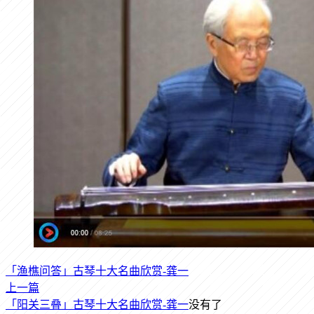
「渔樵问答」古琴十大名曲欣赏-龚一
上一篇
「阳关三叠」古琴十大名曲欣赏-龚一
没有了