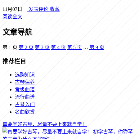
11月07日
发表评论
收藏
阅读全文
文章导航
第
1
页
第
2
页
第
3
页
第
4
页
第
5
页
…
第
9
页
推荐栏目
选购知识
古琴保养
考级曲谱
流行曲谱
古琴入门
名曲欣赏
真要学好古琴，尽量不要上来就自学！
初学古琴，你弹琴