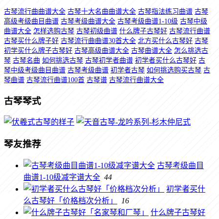
古琴流行曲曲谱大全
古琴十大名曲曲谱大全
古琴指法练习曲谱
古琴
高级考级曲目曲谱
古琴考级曲谱大全
古琴考级曲谱1-10级
古琴中级
曲谱大全
怎样选购古琴
古琴初级曲谱
什么牌子古琴好
古琴流行曲谱
古琴买什么牌子好
古琴流行曲曲谱30首大全
北方买什么古琴好
古琴
初学买什么牌子古琴好
古琴高级曲谱大全
古琴曲谱大全
怎么挑选古
琴
古琴名曲
如何挑选古琴
古琴初学者曲谱
初学者买什么古琴好
古
琴中级考级曲目曲谱
古琴考级曲谱
初学者古琴
如何挑选购买古琴
古
琴曲谱
古琴流行曲谱100首
古琴谱
古琴流行曲谱大全
古琴琴式
琴友推荐
古琴考级曲目
曲谱1-10级减字谱大全
44
初学者买什
么古琴好「价格档次分析」
16
什么牌子古琴好