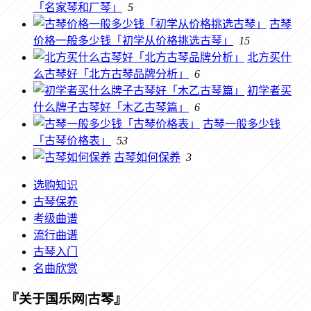
「名家琴和厂琴」
5
古琴
价格一般多少钱「初学从价格挑选古琴」
15
北方买什
么古琴好「北方古琴品牌分析」
6
初学者买
什么牌子古琴好「木乙古琴篇」
6
古琴一般多少钱
「古琴价格表」
53
古琴如何保养
3
选购知识
古琴保养
考级曲谱
流行曲谱
古琴入门
名曲欣赏
『关于国乐网|古琴』