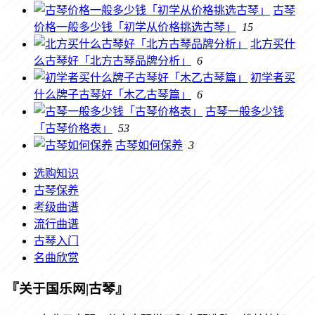
古琴
价格一般多少钱「初学从价格挑选古琴」
15
北方买什
么古琴好「北方古琴品牌分析」
6
初学者买
什么牌子古琴好「木乙古琴篇」
6
古琴一般多少钱
「古琴价格表」
53
古琴如何保养
3
选购知识
古琴保养
考级曲谱
流行曲谱
古琴入门
名曲欣赏
『关于国乐网|古琴』