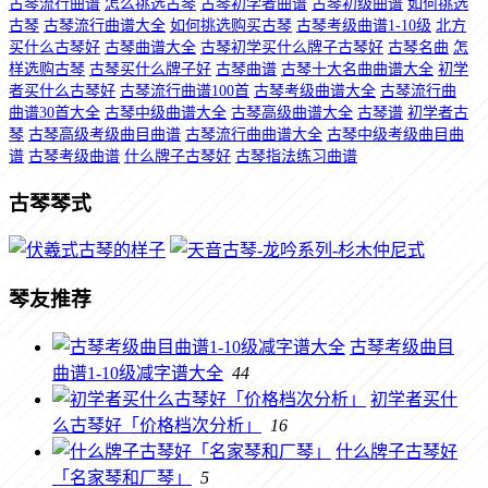
古琴流行曲谱
怎么挑选古琴
古琴初学者曲谱
古琴初级曲谱
如何挑选
古琴
古琴流行曲谱大全
如何挑选购买古琴
古琴考级曲谱1-10级
北方
买什么古琴好
古琴曲谱大全
古琴初学买什么牌子古琴好
古琴名曲
怎
样选购古琴
古琴买什么牌子好
古琴曲谱
古琴十大名曲曲谱大全
初学
者买什么古琴好
古琴流行曲谱100首
古琴考级曲谱大全
古琴流行曲
曲谱30首大全
古琴中级曲谱大全
古琴高级曲谱大全
古琴谱
初学者古
琴
古琴高级考级曲目曲谱
古琴流行曲曲谱大全
古琴中级考级曲目曲
谱
古琴考级曲谱
什么牌子古琴好
古琴指法练习曲谱
古琴琴式
琴友推荐
古琴考级曲目
曲谱1-10级减字谱大全
44
初学者买什
么古琴好「价格档次分析」
16
什么牌子古琴好
「名家琴和厂琴」
5