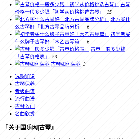
古琴
价格一般多少钱「初学从价格挑选古琴」
15
北方买什
么古琴好「北方古琴品牌分析」
6
初学者买
什么牌子古琴好「木乙古琴篇」
6
古琴一般多少钱
「古琴价格表」
53
古琴如何保养
3
选购知识
古琴保养
考级曲谱
流行曲谱
古琴入门
名曲欣赏
『关于国乐网|古琴』