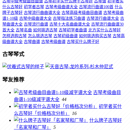
古琴中级考级曲目曲谱
古琴初学买什么牌子古琴好
古琴谱
初学者买
什么古琴好
初学者古琴
古琴考级曲谱大全
古琴流行曲谱100首
什么
牌子古琴好
古琴流行曲曲谱大全
古琴高级考级曲目曲谱
古琴考级曲
谱1-10级
古琴中级曲谱大全
古琴指法练习曲谱
古琴流行曲谱大全
古
琴曲谱大全
古琴流行曲谱
古琴十大名曲曲谱大全
古琴流行曲曲谱30
首大全
古琴名曲
如何挑选古琴
古琴初学者曲谱
北方买什么古琴好
怎样选购古琴
怎么挑选古琴
古琴初级曲谱
如何挑选购买古琴
古琴高
级曲谱大全
古琴曲谱
古琴考级曲谱
古琴买什么牌子好
古琴琴式
琴友推荐
古琴考级曲目
曲谱1-10级减字谱大全
44
初学者买什
么古琴好「价格档次分析」
16
什么牌子古琴好
「名家琴和厂琴」
5