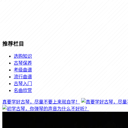
推荐栏目
选购知识
古琴保养
考级曲谱
流行曲谱
古琴入门
名曲欣赏
真要学好古琴，尽量不要上来就自学！