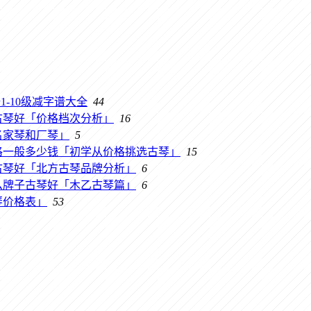
-10级减字谱大全
44
古琴好「价格档次分析」
16
名家琴和厂琴」
5
格一般多少钱「初学从价格挑选古琴」
15
古琴好「北方古琴品牌分析」
6
么牌子古琴好「木乙古琴篇」
6
琴价格表」
53