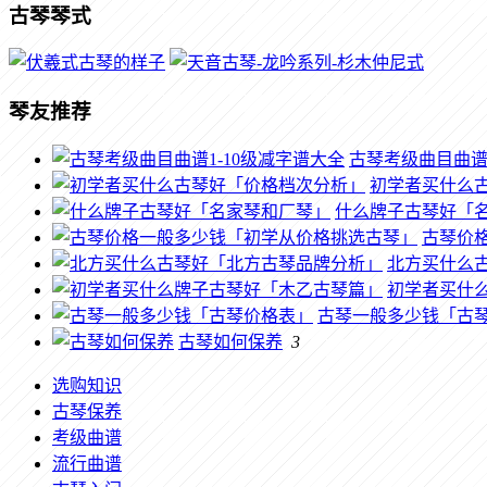
古琴琴式
琴友推荐
古琴考级曲目曲谱1
初学者买什么
什么牌子古琴好「
古琴价
北方买什么
初学者买什
古琴一般多少钱「古
古琴如何保养
3
选购知识
古琴保养
考级曲谱
流行曲谱