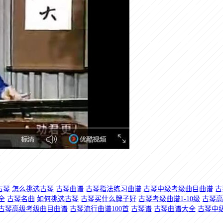
古琴
怎么挑选古琴
古琴曲谱
古琴指法练习曲谱
古琴中级考级曲目曲谱
古
全
古琴名曲
如何挑选古琴
古琴买什么牌子好
古琴考级曲谱1-10级
古琴高
古琴高级考级曲目曲谱
古琴流行曲谱100首
古琴谱
古琴曲谱大全
古琴中