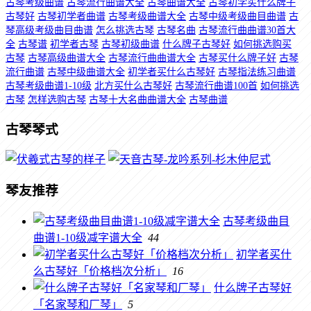
古琴考级曲谱
古琴流行曲谱大全
古琴曲谱大全
古琴初学买什么牌子
古琴好
古琴初学者曲谱
古琴考级曲谱大全
古琴中级考级曲目曲谱
古
琴高级考级曲目曲谱
怎么挑选古琴
古琴名曲
古琴流行曲曲谱30首大
全
古琴谱
初学者古琴
古琴初级曲谱
什么牌子古琴好
如何挑选购买
古琴
古琴高级曲谱大全
古琴流行曲曲谱大全
古琴买什么牌子好
古琴
流行曲谱
古琴中级曲谱大全
初学者买什么古琴好
古琴指法练习曲谱
古琴考级曲谱1-10级
北方买什么古琴好
古琴流行曲谱100首
如何挑选
古琴
怎样选购古琴
古琴十大名曲曲谱大全
古琴曲谱
古琴琴式
琴友推荐
古琴考级曲目
曲谱1-10级减字谱大全
44
初学者买什
么古琴好「价格档次分析」
16
什么牌子古琴好
「名家琴和厂琴」
5