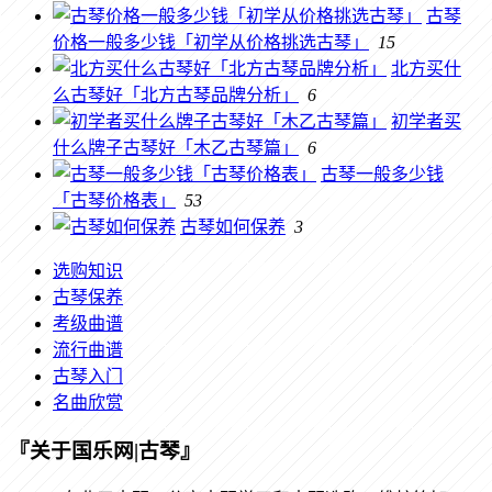
古琴
价格一般多少钱「初学从价格挑选古琴」
15
北方买什
么古琴好「北方古琴品牌分析」
6
初学者买
什么牌子古琴好「木乙古琴篇」
6
古琴一般多少钱
「古琴价格表」
53
古琴如何保养
3
选购知识
古琴保养
考级曲谱
流行曲谱
古琴入门
名曲欣赏
『关于国乐网|古琴』