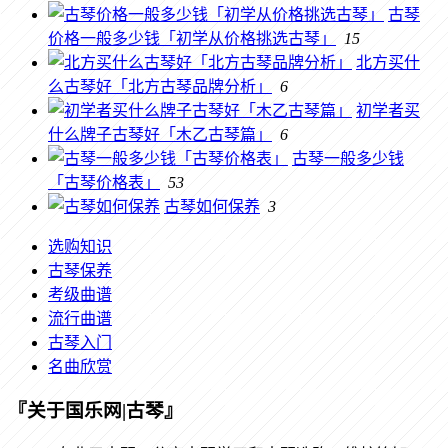
古琴
价格一般多少钱「初学从价格挑选古琴」
15
北方买什
么古琴好「北方古琴品牌分析」
6
初学者买
什么牌子古琴好「木乙古琴篇」
6
古琴一般多少钱
「古琴价格表」
53
古琴如何保养
3
选购知识
古琴保养
考级曲谱
流行曲谱
古琴入门
名曲欣赏
『关于国乐网|古琴』