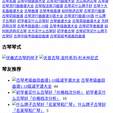
古琴名曲
古琴中级曲谱大全
古琴流行曲谱大全
怎么挑选古琴
古琴谱
古琴流行曲曲谱大全
古琴指法练习曲谱
古琴买什么牌子好
古琴十大
名曲曲谱大全
古琴曲谱
古琴考级曲谱
如何挑选古琴
古琴流行曲谱
古琴初级曲谱
古琴流行曲曲谱30首大全
古琴流行曲谱100首
什么牌
子古琴好
初学者买什么古琴好
古琴曲谱大全
古琴高级曲谱大全
怎样
选购古琴
古琴考级曲谱1-10级
古琴考级曲谱大全
古琴初学者曲谱
如
何挑选购买古琴
北方买什么古琴好
初学者古琴
古琴初学买什么牌子
古琴好
古琴中级考级曲目曲谱
古琴高级考级曲目曲谱
古琴琴式
琴友推荐
古琴考级曲目
曲谱1-10级减字谱大全
44
初学者买什
么古琴好「价格档次分析」
16
什么牌子古琴好
「名家琴和厂琴」
5