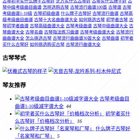
古琴初学买什么牌子古琴好
北方买什么古琴好
古琴买什么牌子好
古
琴中级考级曲目曲谱
怎样选购古琴
古琴流行曲谱100首
古琴谱
古琴
考级曲谱1-10级
古琴初级曲谱
什么牌子古琴好
古琴流行曲谱
古琴高
级考级曲目曲谱
古琴十大名曲曲谱大全
如何挑选古琴
初学者古琴
古
琴初学者曲谱
古琴高级曲谱大全
古琴考级曲谱
古琴中级曲谱大全
古
琴曲谱大全
古琴名曲
古琴指法练习曲谱
古琴考级曲谱大全
古琴流行
曲曲谱大全
怎么挑选古琴
古琴流行曲曲谱30首大全
古琴曲谱
初学者
买什么古琴好
如何挑选购买古琴
古琴流行曲谱大全
古琴琴式
琴友推荐
古琴考级曲目
曲谱1-10级减字谱大全
44
初学者买什
么古琴好「价格档次分析」
16
什么牌子古琴好
「名家琴和厂琴」
5