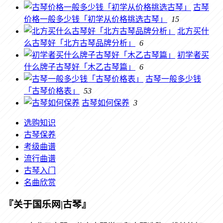
古琴
价格一般多少钱「初学从价格挑选古琴」
15
北方买什
么古琴好「北方古琴品牌分析」
6
初学者买
什么牌子古琴好「木乙古琴篇」
6
古琴一般多少钱
「古琴价格表」
53
古琴如何保养
3
选购知识
古琴保养
考级曲谱
流行曲谱
古琴入门
名曲欣赏
『关于国乐网|古琴』