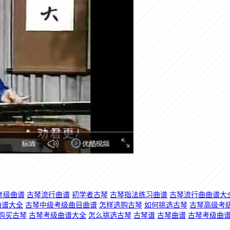
考级曲谱
古琴流行曲谱
初学者古琴
古琴指法练习曲谱
古琴流行曲曲谱大
曲谱大全
古琴中级考级曲目曲谱
怎样选购古琴
如何挑选古琴
古琴高级考
购买古琴
古琴考级曲谱大全
怎么挑选古琴
古琴谱
古琴曲谱
古琴考级曲谱1