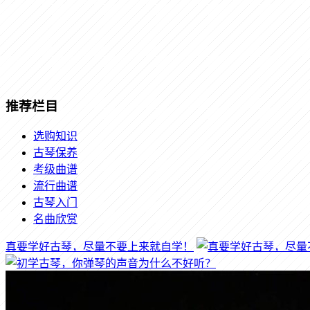
推荐栏目
选购知识
古琴保养
考级曲谱
流行曲谱
古琴入门
名曲欣赏
真要学好古琴，尽量不要上来就自学！