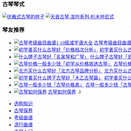
古琴琴式
琴友推荐
古琴考级曲目曲谱1
初学者买什么
什么牌子古琴好「
古琴价
北方买什么
初学者买什
古琴一般多少钱「古
古琴如何保养
3
选购知识
古琴保养
考级曲谱
流行曲谱