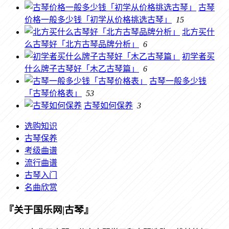
古琴
价格一般多少钱「初学从价格挑选古琴」
15
北方买什
么古琴好「北方古琴品牌分析」
6
初学者买
什么牌子古琴好「木乙古琴篇」
6
古琴一般多少钱
「古琴价格表」
53
古琴如何保养
3
选购知识
古琴保养
考级曲谱
流行曲谱
古琴入门
名曲欣赏
『关于国乐网|古琴』