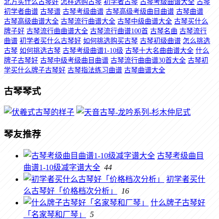
北方买什么古琴好
怎样选购古琴
初学者古琴
古琴考级曲谱大全
古琴
初学者曲谱
古琴谱
古琴考级曲谱
古琴高级考级曲目曲谱
古琴曲谱
古琴高级曲谱大全
古琴流行曲谱大全
古琴中级曲谱大全
古琴买什么
牌子好
古琴流行曲曲谱大全
古琴流行曲谱100首
古琴名曲
古琴流行
曲谱
初学者买什么古琴好
如何挑选购买古琴
古琴初级曲谱
怎么挑选
古琴
如何挑选古琴
古琴考级曲谱1-10级
古琴十大名曲曲谱大全
什么
牌子古琴好
古琴中级考级曲目曲谱
古琴流行曲曲谱30首大全
古琴初
学买什么牌子古琴好
古琴指法练习曲谱
古琴曲谱大全
古琴琴式
琴友推荐
古琴考级曲目
曲谱1-10级减字谱大全
44
初学者买什
么古琴好「价格档次分析」
16
什么牌子古琴好
「名家琴和厂琴」
5