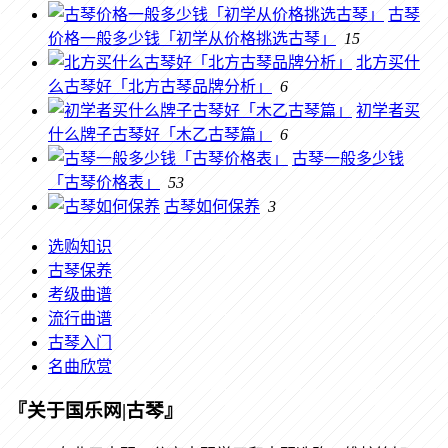
古琴
价格一般多少钱「初学从价格挑选古琴」
15
北方买什
么古琴好「北方古琴品牌分析」
6
初学者买
什么牌子古琴好「木乙古琴篇」
6
古琴一般多少钱
「古琴价格表」
53
古琴如何保养
3
选购知识
古琴保养
考级曲谱
流行曲谱
古琴入门
名曲欣赏
『关于国乐网|古琴』