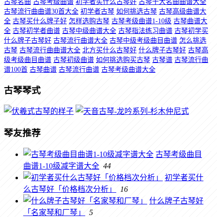
古琴名曲
古琴考级曲谱
初学者买什么古琴好
古琴十大名曲曲谱大全
古琴流行曲曲谱30首大全
初学者古琴
如何挑选古琴
古琴高级曲谱大
全
古琴买什么牌子好
怎样选购古琴
古琴考级曲谱1-10级
古琴曲谱大
全
古琴初学者曲谱
古琴中级曲谱大全
古琴指法练习曲谱
古琴初学买
什么牌子古琴好
古琴流行曲谱大全
古琴中级考级曲目曲谱
怎么挑选
古琴
古琴流行曲曲谱大全
北方买什么古琴好
什么牌子古琴好
古琴高
级考级曲目曲谱
古琴初级曲谱
如何挑选购买古琴
古琴谱
古琴流行曲
谱100首
古琴曲谱
古琴流行曲谱
古琴考级曲谱大全
古琴琴式
琴友推荐
古琴考级曲目
曲谱1-10级减字谱大全
44
初学者买什
么古琴好「价格档次分析」
16
什么牌子古琴好
「名家琴和厂琴」
5