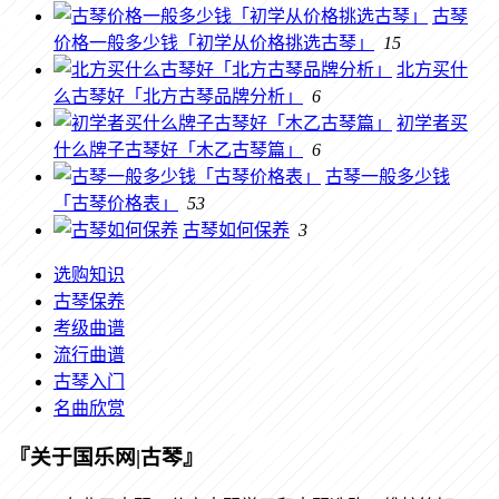
古琴
价格一般多少钱「初学从价格挑选古琴」
15
北方买什
么古琴好「北方古琴品牌分析」
6
初学者买
什么牌子古琴好「木乙古琴篇」
6
古琴一般多少钱
「古琴价格表」
53
古琴如何保养
3
选购知识
古琴保养
考级曲谱
流行曲谱
古琴入门
名曲欣赏
『关于国乐网|古琴』