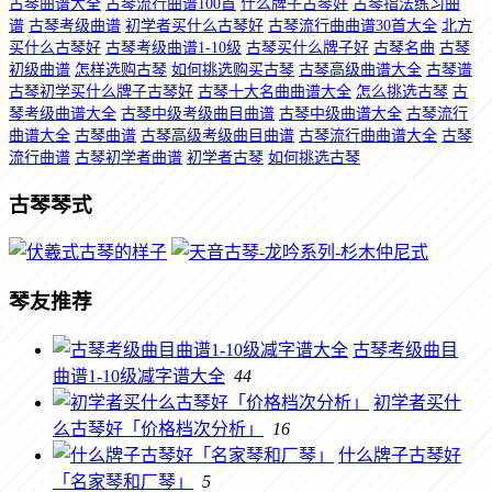
古琴曲谱大全
古琴流行曲谱100首
什么牌子古琴好
古琴指法练习曲
谱
古琴考级曲谱
初学者买什么古琴好
古琴流行曲曲谱30首大全
北方
买什么古琴好
古琴考级曲谱1-10级
古琴买什么牌子好
古琴名曲
古琴
初级曲谱
怎样选购古琴
如何挑选购买古琴
古琴高级曲谱大全
古琴谱
古琴初学买什么牌子古琴好
古琴十大名曲曲谱大全
怎么挑选古琴
古
琴考级曲谱大全
古琴中级考级曲目曲谱
古琴中级曲谱大全
古琴流行
曲谱大全
古琴曲谱
古琴高级考级曲目曲谱
古琴流行曲曲谱大全
古琴
流行曲谱
古琴初学者曲谱
初学者古琴
如何挑选古琴
古琴琴式
琴友推荐
古琴考级曲目
曲谱1-10级减字谱大全
44
初学者买什
么古琴好「价格档次分析」
16
什么牌子古琴好
「名家琴和厂琴」
5