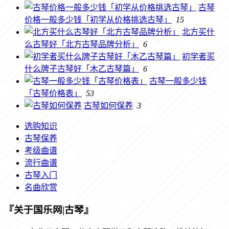
古琴
价格一般多少钱「初学从价格挑选古琴」
15
北方买什
么古琴好「北方古琴品牌分析」
6
初学者买
什么牌子古琴好「木乙古琴篇」
6
古琴一般多少钱
「古琴价格表」
53
古琴如何保养
3
选购知识
古琴保养
考级曲谱
流行曲谱
古琴入门
名曲欣赏
『关于国乐网|古琴』