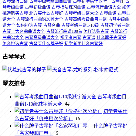
古琴流行曲谱
古琴中级考级曲目曲谱
古琴初学买什么牌子古琴好
古
琴考级曲谱
古琴初级曲谱
古琴指法练习曲谱
古琴流行曲谱大全
如何
挑选购买古琴
北方买什么古琴好
古琴考级曲谱大全
古琴曲谱
古琴曲
谱大全
古琴流行曲曲谱30首大全
古琴高级考级曲目曲谱
古琴中级曲
谱大全
如何挑选古琴
古琴名曲
古琴考级曲谱1-10级
古琴初学者曲谱
古琴十大名曲曲谱大全
古琴流行曲谱100首
怎样选购古琴
古琴流行
曲曲谱大全
古琴高级曲谱大全
初学者古琴
古琴谱
什么牌子古琴好
怎么挑选古琴
古琴买什么牌子好
初学者买什么古琴好
古琴琴式
琴友推荐
古琴考级曲目
曲谱1-10级减字谱大全
44
初学者买什
么古琴好「价格档次分析」
16
什么牌子古琴好
「名家琴和厂琴」
5