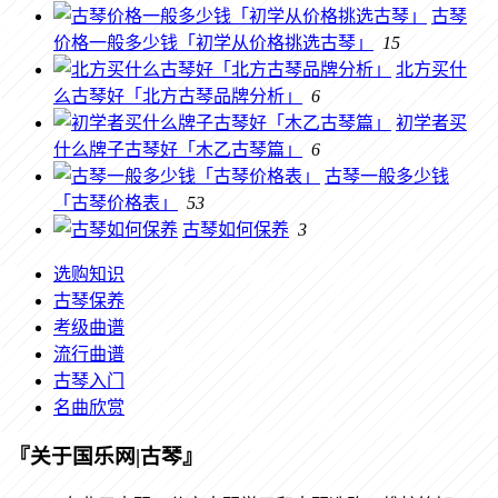
古琴
价格一般多少钱「初学从价格挑选古琴」
15
北方买什
么古琴好「北方古琴品牌分析」
6
初学者买
什么牌子古琴好「木乙古琴篇」
6
古琴一般多少钱
「古琴价格表」
53
古琴如何保养
3
选购知识
古琴保养
考级曲谱
流行曲谱
古琴入门
名曲欣赏
『关于国乐网|古琴』