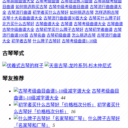
古琴高级曲谱大全
古琴考级曲谱
古琴指法练习曲谱
古琴高级考级曲
目曲谱
如何挑选购买古琴
古琴中级考级曲目曲谱
古琴流行曲曲谱大
全
古琴流行曲谱
初学者买什么古琴好
如何挑选古琴
怎样选购古琴
古琴十大名曲曲谱大全
古琴流行曲曲谱30首大全
古琴买什么牌子好
北方买什么古琴好
古琴曲谱大全
古琴谱
古琴考级曲谱大全
古琴曲谱
古琴中级曲谱大全
古琴初学买什么牌子古琴好
古琴初学者曲谱
古琴
流行曲谱100首
古琴名曲
古琴初级曲谱
怎么挑选古琴
古琴流行曲谱
大全
初学者古琴
什么牌子古琴好
古琴考级曲谱1-10级
古琴琴式
琴友推荐
古琴考级曲目
曲谱1-10级减字谱大全
44
初学者买什
么古琴好「价格档次分析」
16
什么牌子古琴好
「名家琴和厂琴」
5