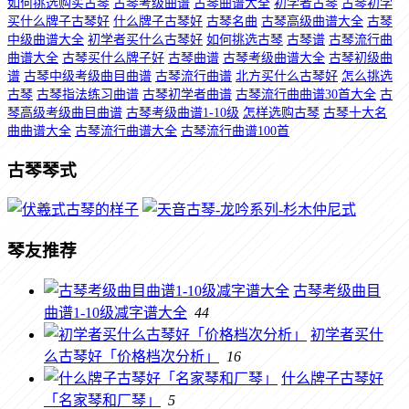
如何挑选购买古琴
古琴考级曲谱
古琴曲谱大全
初学者古琴
古琴初学
买什么牌子古琴好
什么牌子古琴好
古琴名曲
古琴高级曲谱大全
古琴
中级曲谱大全
初学者买什么古琴好
如何挑选古琴
古琴谱
古琴流行曲
曲谱大全
古琴买什么牌子好
古琴曲谱
古琴考级曲谱大全
古琴初级曲
谱
古琴中级考级曲目曲谱
古琴流行曲谱
北方买什么古琴好
怎么挑选
古琴
古琴指法练习曲谱
古琴初学者曲谱
古琴流行曲曲谱30首大全
古
琴高级考级曲目曲谱
古琴考级曲谱1-10级
怎样选购古琴
古琴十大名
曲曲谱大全
古琴流行曲谱大全
古琴流行曲谱100首
古琴琴式
琴友推荐
古琴考级曲目
曲谱1-10级减字谱大全
44
初学者买什
么古琴好「价格档次分析」
16
什么牌子古琴好
「名家琴和厂琴」
5