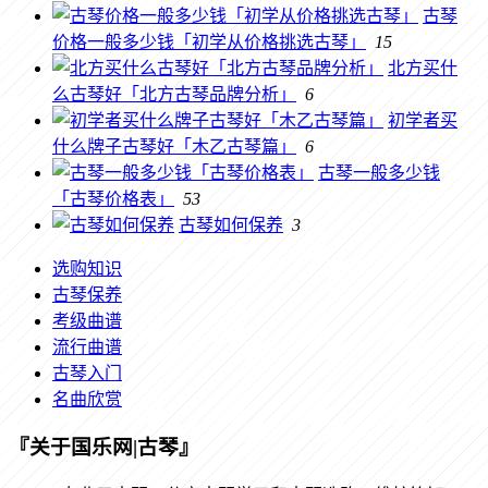
古琴
价格一般多少钱「初学从价格挑选古琴」
15
北方买什
么古琴好「北方古琴品牌分析」
6
初学者买
什么牌子古琴好「木乙古琴篇」
6
古琴一般多少钱
「古琴价格表」
53
古琴如何保养
3
选购知识
古琴保养
考级曲谱
流行曲谱
古琴入门
名曲欣赏
『关于国乐网|古琴』