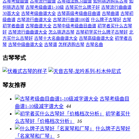
古琴考级曲谱
古琴流行曲谱
古琴指法练习曲谱
如何挑选购买古琴
如
何挑选古琴
古琴考级曲谱1-10级
古琴买什么牌子好
古琴流行曲曲谱
30首大全
古琴考级曲谱大全
古琴高级考级曲目曲谱
古琴曲谱
古琴初
级曲谱
古琴流行曲谱大全
古琴流行曲谱100首
什么牌子古琴好
古琴
初学者曲谱
古琴曲谱大全
古琴中级考级曲目曲谱
初学者买什么古琴
好
古琴流行曲曲谱大全
怎么挑选古琴
古琴初学买什么牌子古琴好
北
方买什么古琴好
古琴十大名曲曲谱大全
古琴高级曲谱大全
初学者古
琴
古琴中级曲谱大全
古琴谱
怎样选购古琴
古琴名曲
古琴琴式
琴友推荐
古琴考级曲目
曲谱1-10级减字谱大全
44
初学者买什
么古琴好「价格档次分析」
16
什么牌子古琴好
「名家琴和厂琴」
5