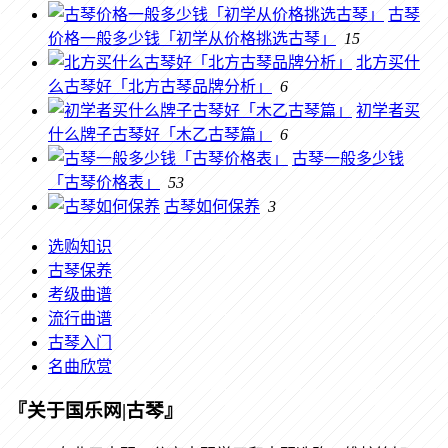
古琴
价格一般多少钱「初学从价格挑选古琴」
15
北方买什
么古琴好「北方古琴品牌分析」
6
初学者买
什么牌子古琴好「木乙古琴篇」
6
古琴一般多少钱
「古琴价格表」
53
古琴如何保养
3
选购知识
古琴保养
考级曲谱
流行曲谱
古琴入门
名曲欣赏
『关于国乐网|古琴』