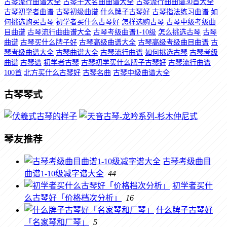
古琴流行曲谱大全
古琴十大名曲曲谱大全
古琴流行曲曲谱30首大全
古琴初学者曲谱
古琴初级曲谱
什么牌子古琴好
古琴指法练习曲谱
如
何挑选购买古琴
初学者买什么古琴好
怎样选购古琴
古琴中级考级曲
目曲谱
古琴流行曲曲谱大全
古琴考级曲谱1-10级
怎么挑选古琴
古琴
曲谱
古琴买什么牌子好
古琴高级曲谱大全
古琴高级考级曲目曲谱
古
琴考级曲谱大全
古琴曲谱大全
古琴流行曲谱
如何挑选古琴
古琴考级
曲谱
古琴谱
初学者古琴
古琴初学买什么牌子古琴好
古琴流行曲谱
100首
北方买什么古琴好
古琴名曲
古琴中级曲谱大全
古琴琴式
琴友推荐
古琴考级曲目
曲谱1-10级减字谱大全
44
初学者买什
么古琴好「价格档次分析」
16
什么牌子古琴好
「名家琴和厂琴」
5