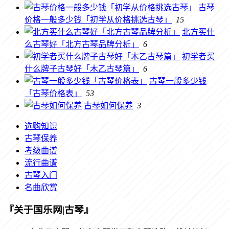
古琴
价格一般多少钱「初学从价格挑选古琴」
15
北方买什
么古琴好「北方古琴品牌分析」
6
初学者买
什么牌子古琴好「木乙古琴篇」
6
古琴一般多少钱
「古琴价格表」
53
古琴如何保养
3
选购知识
古琴保养
考级曲谱
流行曲谱
古琴入门
名曲欣赏
『关于国乐网|古琴』