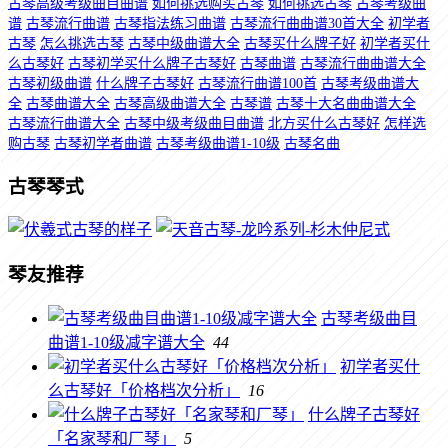
古琴高级考级曲目曲谱
如何挑选购买古琴
如何挑选古琴
古琴考级曲
谱
古琴流行曲谱
古琴指法练习曲谱
古琴流行曲曲谱30首大全
初学者
古琴
怎么挑选古琴
古琴中级曲谱大全
古琴买什么牌子好
初学者买什
么古琴好
古琴初学买什么牌子古琴好
古琴曲谱
古琴流行曲曲谱大全
古琴初级曲谱
什么牌子古琴好
古琴流行曲谱100首
古琴考级曲谱大
全
古琴曲谱大全
古琴高级曲谱大全
古琴谱
古琴十大名曲曲谱大全
古琴流行曲谱大全
古琴中级考级曲目曲谱
北方买什么古琴好
怎样选
购古琴
古琴初学者曲谱
古琴考级曲谱1-10级
古琴名曲
古琴琴式
琴友推荐
古琴考级曲目
曲谱1-10级减字谱大全
44
初学者买什
么古琴好「价格档次分析」
16
什么牌子古琴好
「名家琴和厂琴」
5