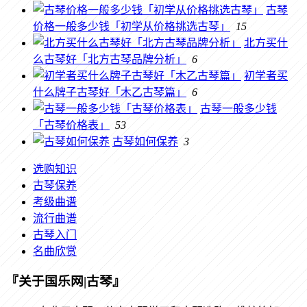
古琴
价格一般多少钱「初学从价格挑选古琴」
15
北方买什
么古琴好「北方古琴品牌分析」
6
初学者买
什么牌子古琴好「木乙古琴篇」
6
古琴一般多少钱
「古琴价格表」
53
古琴如何保养
3
选购知识
古琴保养
考级曲谱
流行曲谱
古琴入门
名曲欣赏
『关于国乐网|古琴』