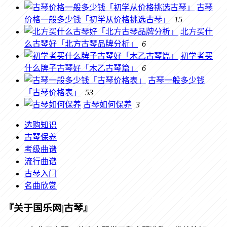
古琴
价格一般多少钱「初学从价格挑选古琴」
15
北方买什
么古琴好「北方古琴品牌分析」
6
初学者买
什么牌子古琴好「木乙古琴篇」
6
古琴一般多少钱
「古琴价格表」
53
古琴如何保养
3
选购知识
古琴保养
考级曲谱
流行曲谱
古琴入门
名曲欣赏
『关于国乐网|古琴』