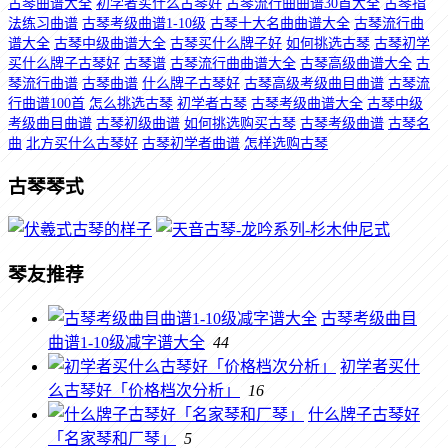
古琴曲谱大全
初学者买什么古琴好
古琴流行曲曲谱30首大全
古琴指
法练习曲谱
古琴考级曲谱1-10级
古琴十大名曲曲谱大全
古琴流行曲
谱大全
古琴中级曲谱大全
古琴买什么牌子好
如何挑选古琴
古琴初学
买什么牌子古琴好
古琴谱
古琴流行曲曲谱大全
古琴高级曲谱大全
古
琴流行曲谱
古琴曲谱
什么牌子古琴好
古琴高级考级曲目曲谱
古琴流
行曲谱100首
怎么挑选古琴
初学者古琴
古琴考级曲谱大全
古琴中级
考级曲目曲谱
古琴初级曲谱
如何挑选购买古琴
古琴考级曲谱
古琴名
曲
北方买什么古琴好
古琴初学者曲谱
怎样选购古琴
古琴琴式
琴友推荐
古琴考级曲目
曲谱1-10级减字谱大全
44
初学者买什
么古琴好「价格档次分析」
16
什么牌子古琴好
「名家琴和厂琴」
5