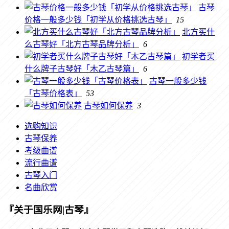
古琴
价格一般多少钱「初学从价格挑选古琴」
15
北方买什
么古琴好「北方古琴品牌分析」
6
初学者买
什么牌子古琴好「木乙古琴篇」
6
古琴一般多少钱
「古琴价格表」
53
古琴如何保养
3
选购知识
古琴保养
考级曲谱
流行曲谱
古琴入门
名曲欣赏
『关于国乐网|古琴』