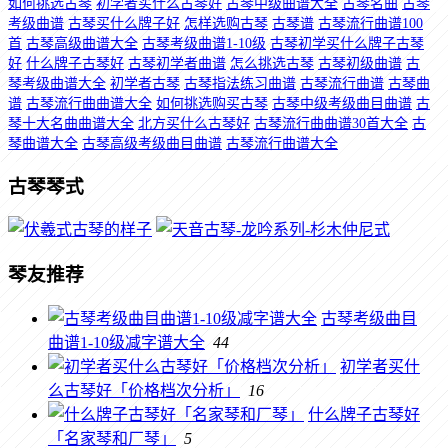
如何挑选古琴
初学者买什么古琴好
古琴中级曲谱大全
古琴名曲
古琴
考级曲谱
古琴买什么牌子好
怎样选购古琴
古琴谱
古琴流行曲谱100
首
古琴高级曲谱大全
古琴考级曲谱1-10级
古琴初学买什么牌子古琴
好
什么牌子古琴好
古琴初学者曲谱
怎么挑选古琴
古琴初级曲谱
古
琴考级曲谱大全
初学者古琴
古琴指法练习曲谱
古琴流行曲谱
古琴曲
谱
古琴流行曲曲谱大全
如何挑选购买古琴
古琴中级考级曲目曲谱
古
琴十大名曲曲谱大全
北方买什么古琴好
古琴流行曲曲谱30首大全
古
琴曲谱大全
古琴高级考级曲目曲谱
古琴流行曲谱大全
古琴琴式
琴友推荐
古琴考级曲目
曲谱1-10级减字谱大全
44
初学者买什
么古琴好「价格档次分析」
16
什么牌子古琴好
「名家琴和厂琴」
5