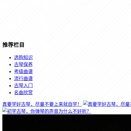
推荐栏目
选购知识
古琴保养
考级曲谱
流行曲谱
古琴入门
名曲欣赏
真要学好古琴，尽量不要上来就自学！