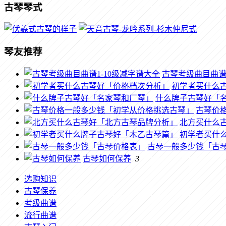
古琴琴式
琴友推荐
古琴考级曲目曲谱1
初学者买什么
什么牌子古琴好「
古琴价
北方买什么
初学者买什
古琴一般多少钱「古
古琴如何保养
3
选购知识
古琴保养
考级曲谱
流行曲谱