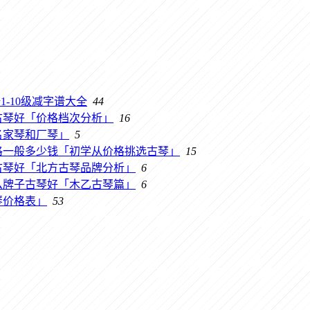
-10级减字谱大全
44
古琴好「价格档次分析」
16
名家琴和厂琴」
5
格一般多少钱「初学从价格挑选古琴」
15
古琴好「北方古琴品牌分析」
6
么牌子古琴好「木乙古琴篇」
6
琴价格表」
53