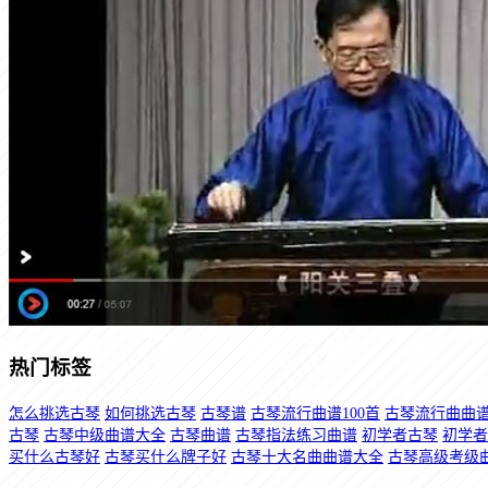
热门标签
怎么挑选古琴
如何挑选古琴
古琴谱
古琴流行曲谱100首
古琴流行曲曲谱
古琴
古琴中级曲谱大全
古琴曲谱
古琴指法练习曲谱
初学者古琴
初学者
买什么古琴好
古琴买什么牌子好
古琴十大名曲曲谱大全
古琴高级考级