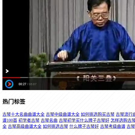
热门标签
古琴十大名曲曲谱大全
古琴中级曲谱大全
如何挑选购买古琴
古琴流行
谱100首
初学者古琴
古琴名曲
古琴初学买什么牌子古琴好
怎样选购古
全
古琴高级曲谱大全
如何挑选古琴
什么牌子古琴好
古琴考级曲谱
古琴