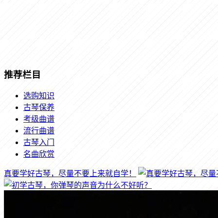
推荐栏目
选购知识
古琴保养
考级曲谱
流行曲谱
古琴入门
名曲欣赏
真要学好古琴，尽量不要上来就自学！