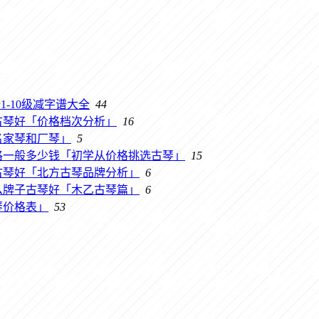
-10级减字谱大全
44
古琴好「价格档次分析」
16
名家琴和厂琴」
5
格一般多少钱「初学从价格挑选古琴」
15
古琴好「北方古琴品牌分析」
6
么牌子古琴好「木乙古琴篇」
6
琴价格表」
53