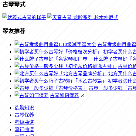
古琴琴式
琴友推荐
古琴考级曲目曲谱1
初学者买什么
什么牌子古琴好「
古琴价
北方买什么
初学者买什
古琴一般多少钱「古
古琴如何保养
3
选购知识
古琴保养
考级曲谱
流行曲谱