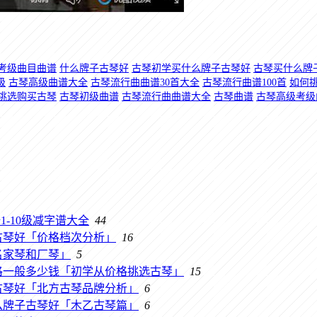
考级曲目曲谱
什么牌子古琴好
古琴初学买什么牌子古琴好
古琴买什么牌
级
古琴高级曲谱大全
古琴流行曲曲谱30首大全
古琴流行曲谱100首
如何
挑选购买古琴
古琴初级曲谱
古琴流行曲曲谱大全
古琴曲谱
古琴高级考级
-10级减字谱大全
44
古琴好「价格档次分析」
16
名家琴和厂琴」
5
格一般多少钱「初学从价格挑选古琴」
15
古琴好「北方古琴品牌分析」
6
么牌子古琴好「木乙古琴篇」
6