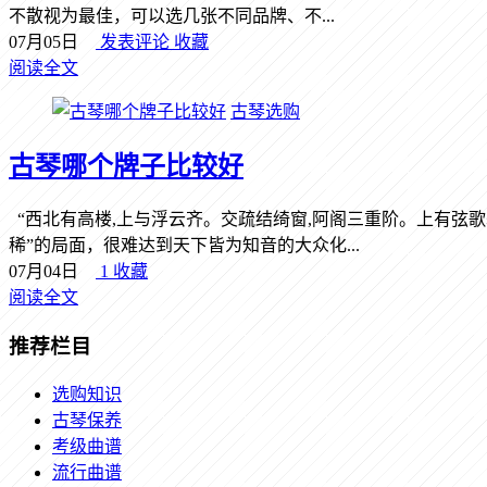
不散视为最佳，可以选几张不同品牌、不...
07月05日
发表评论
收藏
阅读全文
古琴选购
古琴哪个牌子比较好
“西北有高楼,上与浮云齐。交疏结绮窗,阿阁三重阶。上有弦歌
稀”的局面，很难达到天下皆为知音的大众化...
07月04日
1
收藏
阅读全文
推荐栏目
选购知识
古琴保养
考级曲谱
流行曲谱