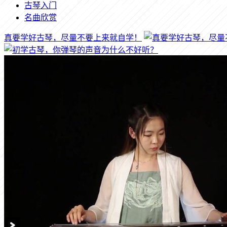
古琴入门
名曲欣赏
真要学好古琴，尽量不要上来就自学！