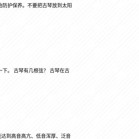
始防护保养。不要把古琴放到太阳
下。 古琴有几根弦？ 古琴在古
能达到高音高亢、低音浑厚、泛音