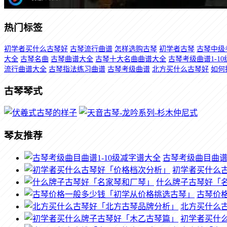
热门标签
初学者买什么古琴好
古琴流行曲谱
怎样选购古琴
初学者古琴
古琴中级
大全
古琴名曲
古琴曲谱大全
古琴十大名曲曲谱大全
古琴考级曲谱1-10
流行曲谱大全
古琴指法练习曲谱
古琴考级曲谱
北方买什么古琴好
如何
古琴琴式
琴友推荐
古琴考级曲目曲谱1
初学者买什么
什么牌子古琴好「
古琴价
北方买什么
初学者买什