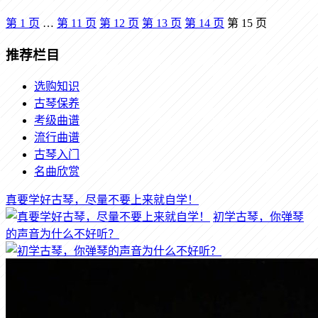
第
1
页
…
第
11
页
第
12
页
第
13
页
第
14
页
第
15
页
推荐栏目
选购知识
古琴保养
考级曲谱
流行曲谱
古琴入门
名曲欣赏
真要学好古琴，尽量不要上来就自学！
初学古琴，你弹琴
的声音为什么不好听？