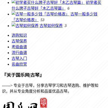
初学者买
什么牌子古琴好「木乙古琴篇」
6
古琴一般多少钱
「古琴价格表」
53
古琴如何保养
3
选购知识
古琴保养
考级曲谱
流行曲谱
古琴入门
名曲欣赏
『关于国乐网|古琴』
-------> 专业于古琴，分享古琴学习和古琴选购、维护等知
识，并从专业角度分析和品鉴优品古琴。