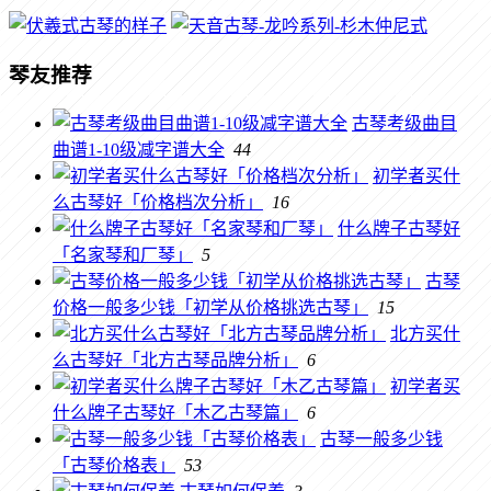
琴友推荐
古琴考级曲目
曲谱1-10级减字谱大全
44
初学者买什
么古琴好「价格档次分析」
16
什么牌子古琴好
「名家琴和厂琴」
5
古琴
价格一般多少钱「初学从价格挑选古琴」
15
北方买什
么古琴好「北方古琴品牌分析」
6
初学者买
什么牌子古琴好「木乙古琴篇」
6
古琴一般多少钱
「古琴价格表」
53