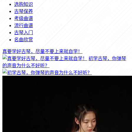
选购知识
古琴保养
考级曲谱
流行曲谱
古琴入门
名曲欣赏
真要学好古琴，尽量不要上来就自学！
初学古琴，你弹琴
的声音为什么不好听？