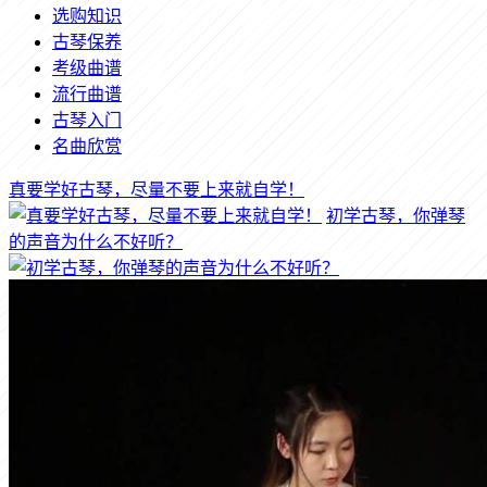
选购知识
古琴保养
考级曲谱
流行曲谱
古琴入门
名曲欣赏
真要学好古琴，尽量不要上来就自学！
初学古琴，你弹琴
的声音为什么不好听？