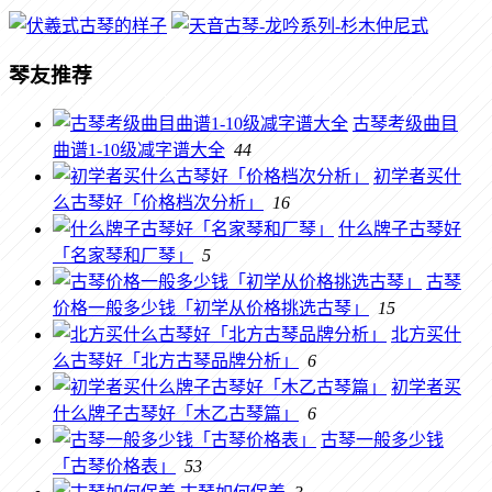
琴友推荐
古琴考级曲目
曲谱1-10级减字谱大全
44
初学者买什
么古琴好「价格档次分析」
16
什么牌子古琴好
「名家琴和厂琴」
5
古琴
价格一般多少钱「初学从价格挑选古琴」
15
北方买什
么古琴好「北方古琴品牌分析」
6
初学者买
什么牌子古琴好「木乙古琴篇」
6
古琴一般多少钱
「古琴价格表」
53