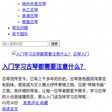
扬州天音古琴
木乙古琴
高渊古琴
敦煌古琴
常见问题
关于国乐
搜索
古琴入门
入门学习古琴都需要注意什么？
古琴流传至今，已有三千多年的历史。古琴音色圆润浑厚且
有韵味，使其成为文人雅士抒怀寄情之物，位居“琴棋书画”
之首。其纤细的琴身，让每一位琴者都爱不释手，学习古琴
的人也是接踵而至，那么入门该怎样学习古琴呢...
05月30日
发表评论
收藏
阅读全文