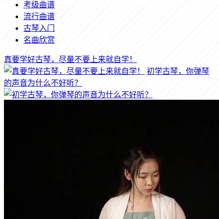
考级曲谱
流行曲谱
古琴入门
名曲欣赏
真要学好古琴，尽量不要上来就自学！
初学古琴，你弹琴
的声音为什么不好听？