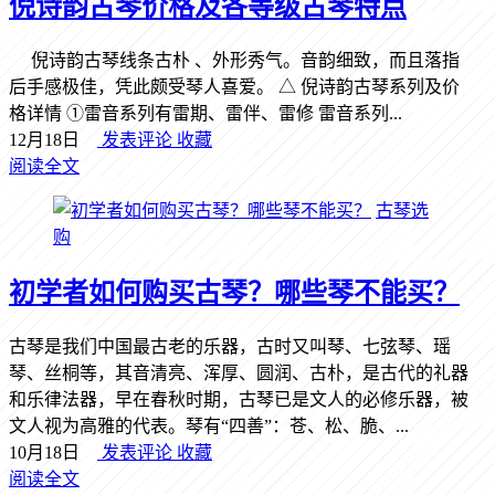
倪诗韵古琴价格及各等级古琴特点
倪诗韵古琴线条古朴 、外形秀气。音韵细致，而且落指
后手感极佳，凭此颇受琴人喜爱。 △ 倪诗韵古琴系列及价
格详情 ①雷音系列有雷期、雷伴、雷修 雷音系列...
12月18日
发表评论
收藏
阅读全文
古琴选
购
初学者如何购买古琴？哪些琴不能买？
古琴是我们中国最古老的乐器，古时又叫琴、七弦琴、瑶
琴、丝桐等，其音清亮、浑厚、圆润、古朴，是古代的礼器
和乐律法器，早在春秋时期，古琴已是文人的必修乐器，被
文人视为高雅的代表。琴有“四善”：苍、松、脆、...
10月18日
发表评论
收藏
阅读全文