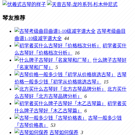
琴友推荐
古琴考级曲目
曲谱1-10级减字谱大全
44
初学者买什
么古琴好「价格档次分析」
16
什么牌子古琴好
「名家琴和厂琴」
5
古琴
价格一般多少钱「初学从价格挑选古琴」
15
北方买什
么古琴好「北方古琴品牌分析」
6
初学者买
什么牌子古琴好「木乙古琴篇」
6
古琴一般多少钱
「古琴价格表」
53
古琴如何保养
3