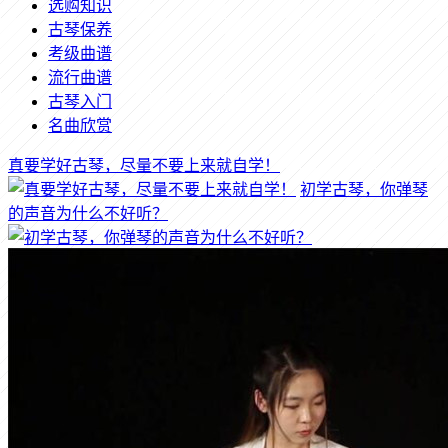
选购知识
古琴保养
考级曲谱
流行曲谱
古琴入门
名曲欣赏
真要学好古琴，尽量不要上来就自学！
初学古琴，你弹琴
的声音为什么不好听？