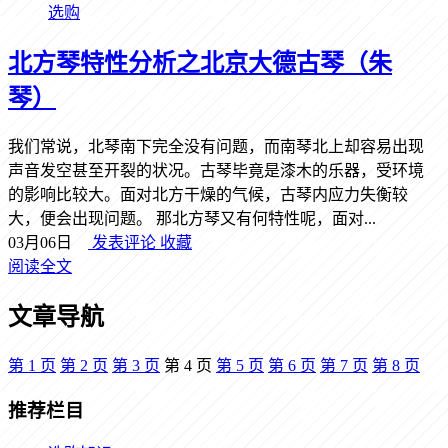
选购
北方琴特性分析之北京大德古琴（朱
琴）
我们常说，北琴南下完全没有问题，而南琴北上却容易出现
声音发空甚至开裂的状况。古琴毕竟是漆木的乐器，受环境
的影响比较大。面对北方干燥的气候，古琴内应力失衡较
大，便会出现问题。 那北方琴又有何特性呢，面对...
03月06日
发表评论
收藏
阅读全文
文章导航
第
1
页
第
2
页
第
3
页
第
4
页
第
5
页
第
6
页
第
7
页
第
8
页
推荐栏目