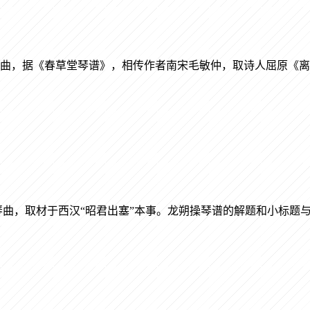
曲，据《春草堂琴谱》，相传作者南宋毛敏仲，取诗人屈原《离
曲，取材于西汉“昭君出塞”本事。龙朔操琴谱的解题和小标题