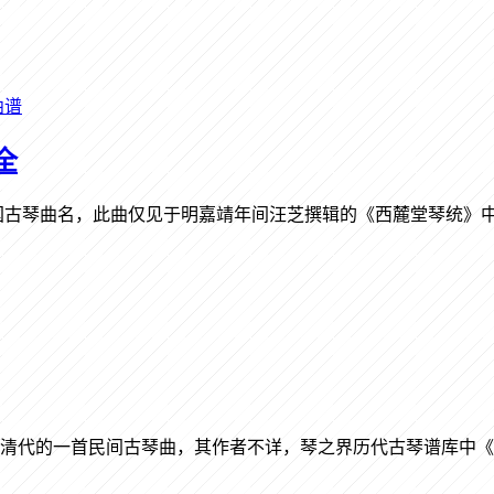
曲谱
全
国古琴曲名，此曲仅见于明嘉靖年间汪芝撰辑的《西麓堂琴统》
于清代的一首民间古琴曲，其作者不详，琴之界历代古琴谱库中