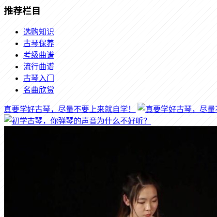
推荐栏目
选购知识
古琴保养
考级曲谱
流行曲谱
古琴入门
名曲欣赏
真要学好古琴，尽量不要上来就自学！