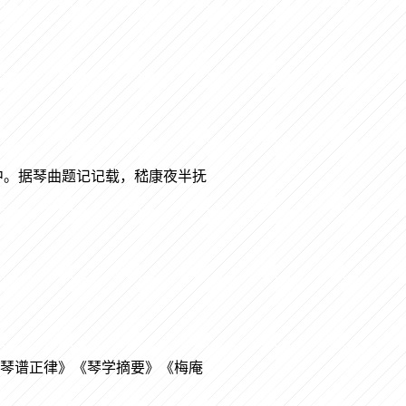
中。据琴曲题记记载，嵇康夜半抚
《琴谱正律》《琴学摘要》《梅庵