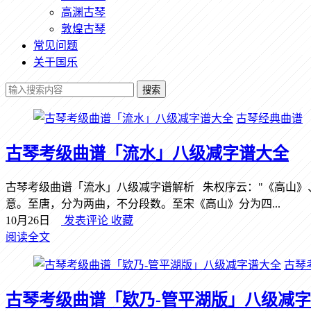
高渊古琴
敦煌古琴
常见问题
关于国乐
搜索
古琴经典曲谱
古琴考级曲谱「流水」八级减字谱大全
古琴考级曲谱「流水」八级减字谱解析 朱权序云："《高山
意。至唐，分为两曲，不分段数。至宋《高山》分为四...
10月26日
发表评论
收藏
阅读全文
古琴
古琴考级曲谱「欵乃-管平湖版」八级减