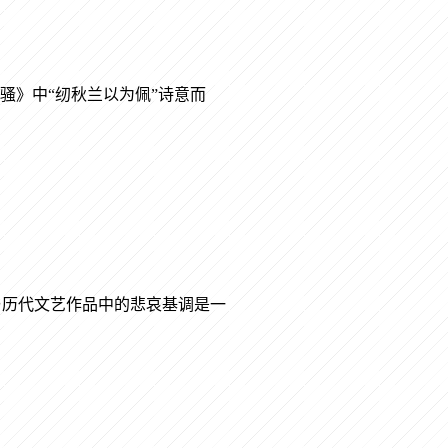
骚》中“纫秋兰以为佩”诗意而
与历代文艺作品中的悲哀基调是一