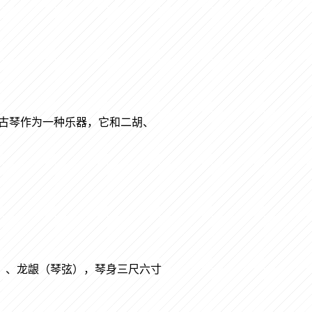
古琴作为一种乐器，它和二胡、
）、龙龈（琴弦），琴身三尺六寸