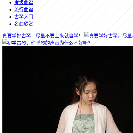
考级曲谱
流行曲谱
古琴入门
名曲欣赏
真要学好古琴，尽量不要上来就自学！