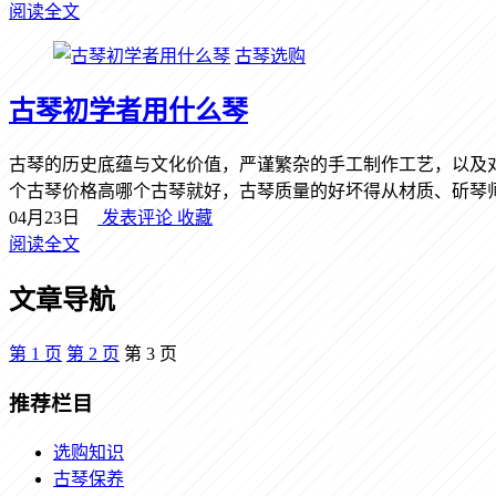
阅读全文
古琴选购
古琴初学者用什么琴
古琴的历史底蕴与文化价值，严谨繁杂的手工制作工艺，以及
个古琴价格高哪个古琴就好，古琴质量的好坏得从材质、斫琴师、
04月23日
发表评论
收藏
阅读全文
文章导航
第
1
页
第
2
页
第
3
页
推荐栏目
选购知识
古琴保养