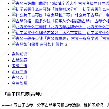
古琴考级曲目曲谱1
初学者买什么
什么牌子古琴好「
古琴价
北方买什么
初学者买什
古琴一般多少钱「古
古琴如何保养
3
选购知识
古琴保养
考级曲谱
流行曲谱
古琴入门
名曲欣赏
『关于国乐网|古琴』
-------> 专业于古琴，分享古琴学习和古琴选购、维护等知