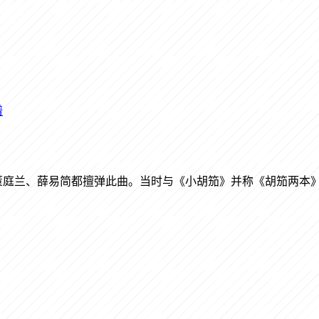
谱
董庭兰、薛易简都擅弹此曲。当时与《小胡笳》并称《胡笳两本