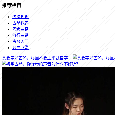
推荐栏目
选购知识
古琴保养
考级曲谱
流行曲谱
古琴入门
名曲欣赏
真要学好古琴，尽量不要上来就自学！