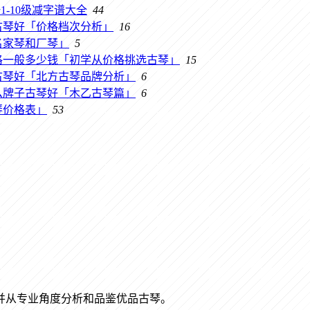
-10级减字谱大全
44
古琴好「价格档次分析」
16
名家琴和厂琴」
5
格一般多少钱「初学从价格挑选古琴」
15
古琴好「北方古琴品牌分析」
6
么牌子古琴好「木乙古琴篇」
6
琴价格表」
53
识，并从专业角度分析和品鉴优品古琴。