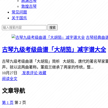
高渊古琴
敦煌古琴
常见问题
关于国乐
搜索
古琴经典曲
古琴九级考级曲谱「大胡笳」减字谱大全
古琴九级考级曲谱「大胡笳」简析 大胡笳，唐代的著名琴家
声，就以这两曲著称。董庭兰继承了两家的传统，整...
10月27日
发表评论
收藏
阅读全文
文章导航
第
1
页
第
2
页