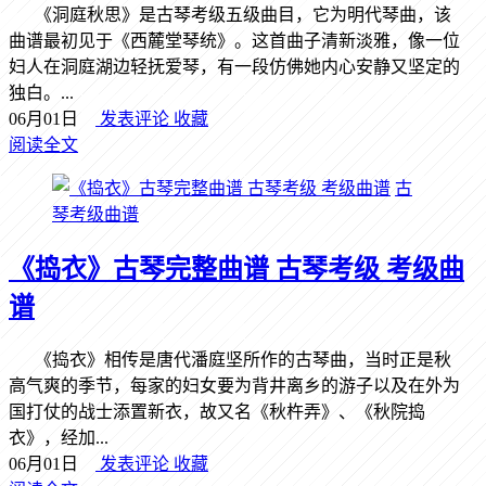
《洞庭秋思》是古琴考级五级曲目，它为明代琴曲，该
曲谱最初见于《西麓堂琴统》。这首曲子清新淡雅，像一位
妇人在洞庭湖边轻抚爱琴，有一段仿佛她内心安静又坚定的
独白。...
06月01日
发表评论
收藏
阅读全文
古
琴考级曲谱
《捣衣》古琴完整曲谱 古琴考级 考级曲
谱
《捣衣》相传是唐代潘庭坚所作的古琴曲，当时正是秋
高气爽的季节，每家的妇女要为背井离乡的游子以及在外为
国打仗的战士添置新衣，故又名《秋杵弄》、《秋院捣
衣》，经加...
06月01日
发表评论
收藏