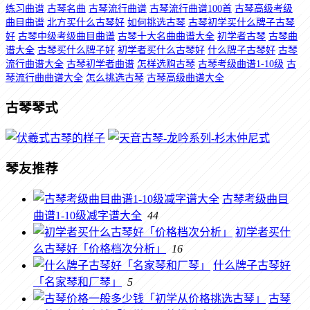
练习曲谱
古琴名曲
古琴流行曲谱
古琴流行曲谱100首
古琴高级考级
曲目曲谱
北方买什么古琴好
如何挑选古琴
古琴初学买什么牌子古琴
好
古琴中级考级曲目曲谱
古琴十大名曲曲谱大全
初学者古琴
古琴曲
谱大全
古琴买什么牌子好
初学者买什么古琴好
什么牌子古琴好
古琴
流行曲谱大全
古琴初学者曲谱
怎样选购古琴
古琴考级曲谱1-10级
古
琴流行曲曲谱大全
怎么挑选古琴
古琴高级曲谱大全
古琴琴式
琴友推荐
古琴考级曲目
曲谱1-10级减字谱大全
44
初学者买什
么古琴好「价格档次分析」
16
什么牌子古琴好
「名家琴和厂琴」
5
古琴