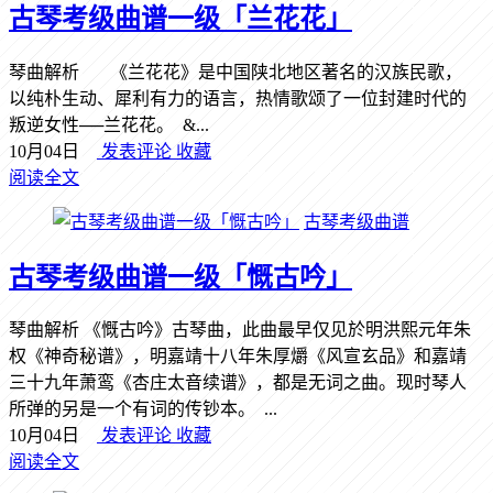
古琴考级曲谱一级「兰花花」
琴曲解析 《兰花花》是中国陕北地区著名的汉族民歌，
以纯朴生动、犀利有力的语言，热情歌颂了一位封建时代的
叛逆女性──兰花花。 &...
10月04日
发表评论
收藏
阅读全文
古琴考级曲谱
古琴考级曲谱一级「慨古吟」
琴曲解析 《慨古吟》古琴曲，此曲最早仅见於明洪熙元年朱
权《神奇秘谱》，明嘉靖十八年朱厚爝《风宣玄品》和嘉靖
三十九年萧鸾《杏庄太音续谱》，都是无词之曲。现时琴人
所弹的另是一个有词的传钞本。 ...
10月04日
发表评论
收藏
阅读全文