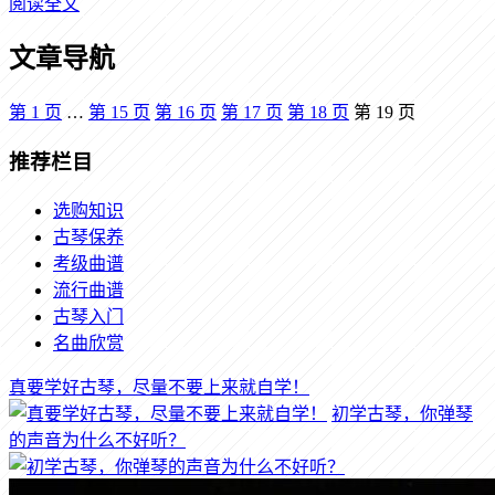
阅读全文
文章导航
第
1
页
…
第
15
页
第
16
页
第
17
页
第
18
页
第
19
页
推荐栏目
选购知识
古琴保养
考级曲谱
流行曲谱
古琴入门
名曲欣赏
真要学好古琴，尽量不要上来就自学！
初学古琴，你弹琴
的声音为什么不好听？