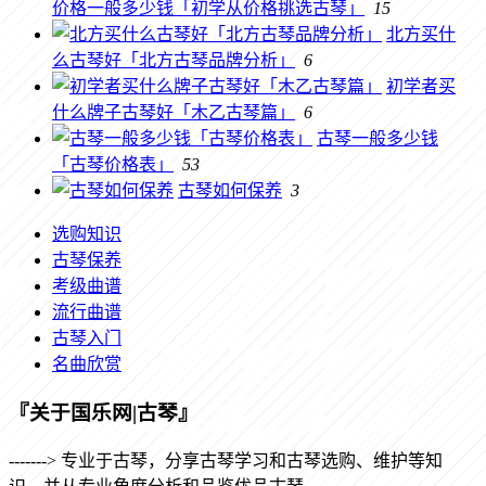
价格一般多少钱「初学从价格挑选古琴」
15
北方买什
么古琴好「北方古琴品牌分析」
6
初学者买
什么牌子古琴好「木乙古琴篇」
6
古琴一般多少钱
「古琴价格表」
53
古琴如何保养
3
选购知识
古琴保养
考级曲谱
流行曲谱
古琴入门
名曲欣赏
『关于国乐网|古琴』
-------> 专业于古琴，分享古琴学习和古琴选购、维护等知