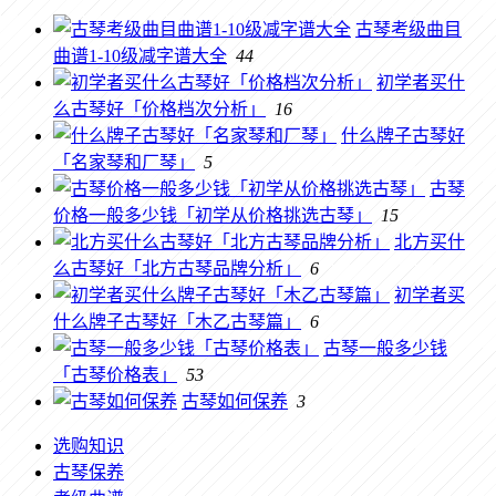
古琴考级曲目
曲谱1-10级减字谱大全
44
初学者买什
么古琴好「价格档次分析」
16
什么牌子古琴好
「名家琴和厂琴」
5
古琴
价格一般多少钱「初学从价格挑选古琴」
15
北方买什
么古琴好「北方古琴品牌分析」
6
初学者买
什么牌子古琴好「木乙古琴篇」
6
古琴一般多少钱
「古琴价格表」
53
古琴如何保养
3
选购知识
古琴保养