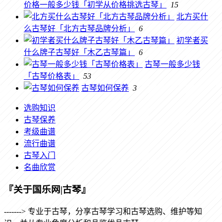
价格一般多少钱「初学从价格挑选古琴」
15
北方买什
么古琴好「北方古琴品牌分析」
6
初学者买
什么牌子古琴好「木乙古琴篇」
6
古琴一般多少钱
「古琴价格表」
53
古琴如何保养
3
选购知识
古琴保养
考级曲谱
流行曲谱
古琴入门
名曲欣赏
『关于国乐网|古琴』
-------> 专业于古琴，分享古琴学习和古琴选购、维护等知