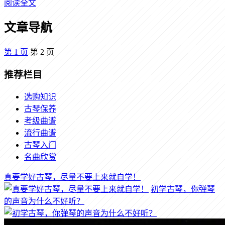
阅读全文
文章导航
第
1
页
第
2
页
推荐栏目
选购知识
古琴保养
考级曲谱
流行曲谱
古琴入门
名曲欣赏
真要学好古琴，尽量不要上来就自学！
初学古琴，你弹琴
的声音为什么不好听？