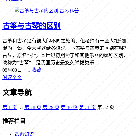
古琴科普
古筝与古琴的区别
古筝和古琴是有很大的不同之处的，但老师有一些人把他们
混为一谈，今天我就给各位说一下古筝与古琴的区别在哪？
古琴，原名“琴”。本世纪初期为了和其他乐器的统称区别，
改称为“古琴”，是我国历史最悠久弹拨类乐...
08月08日
1
收藏
阅读全文
文章导航
第
1
页
…
第
28
页
第
29
页
第
30
页
第
31
页
第
32
页
推荐栏目
选购知识