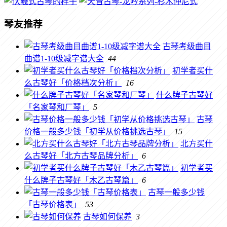
琴友推荐
古琴考级曲目
曲谱1-10级减字谱大全
44
初学者买什
么古琴好「价格档次分析」
16
什么牌子古琴好
「名家琴和厂琴」
5
古琴
价格一般多少钱「初学从价格挑选古琴」
15
北方买什
么古琴好「北方古琴品牌分析」
6
初学者买
什么牌子古琴好「木乙古琴篇」
6
古琴一般多少钱
「古琴价格表」
53
古琴如何保养
3