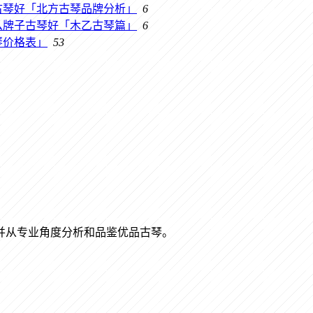
古琴好「北方古琴品牌分析」
6
么牌子古琴好「木乙古琴篇」
6
琴价格表」
53
识，并从专业角度分析和品鉴优品古琴。