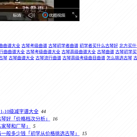
曲曲谱大全
古琴考级曲谱
古琴初学者曲谱
初学者买什么古琴好
北方买什
行曲曲谱大全
古琴考级曲谱大全
古琴高级曲谱大全
古琴曲谱
古琴初学买
古琴
古琴曲谱大全
古琴流行曲谱
古琴高级考级曲目曲谱
怎么挑选古琴
-10级减字谱大全
44
古琴好「价格档次分析」
16
名家琴和厂琴」
5
格一般多少钱「初学从价格挑选古琴」
15