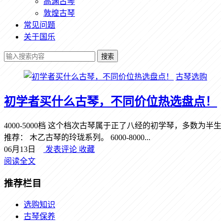
高渊古琴
敦煌古琴
常见问题
关于国乐
搜索
古琴选购
初学者买什么古琴，不同价位热选盘点！
4000-5000档 这个档次古琴属于正了八经的初学琴，多
推荐： 木乙古琴的玲珑系列。 6000-8000...
06月13日
发表评论
收藏
阅读全文
推荐栏目
选购知识
古琴保养