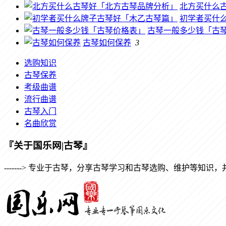
北方买什么
初学者买什
古琴一般多少钱「古
古琴如何保养
3
选购知识
古琴保养
考级曲谱
流行曲谱
古琴入门
名曲欣赏
『关于国乐网|古琴』
-------> 专业于古琴，分享古琴学习和古琴选购、维护等知