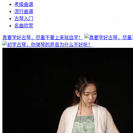
考级曲谱
流行曲谱
古琴入门
名曲欣赏
真要学好古琴，尽量不要上来就自学！