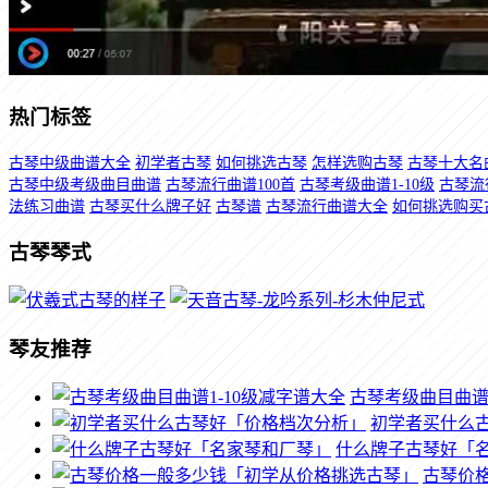
热门标签
古琴中级曲谱大全
初学者古琴
如何挑选古琴
怎样选购古琴
古琴十大名
古琴中级考级曲目曲谱
古琴流行曲谱100首
古琴考级曲谱1-10级
古琴流
法练习曲谱
古琴买什么牌子好
古琴谱
古琴流行曲谱大全
如何挑选购买
古琴琴式
琴友推荐
古琴考级曲目曲谱1
初学者买什么
什么牌子古琴好「
古琴价