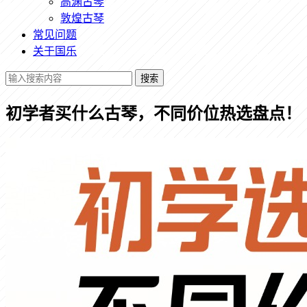
高渊古琴
敦煌古琴
常见问题
关于国乐
搜索
初学者买什么古琴，不同价位热选盘点！