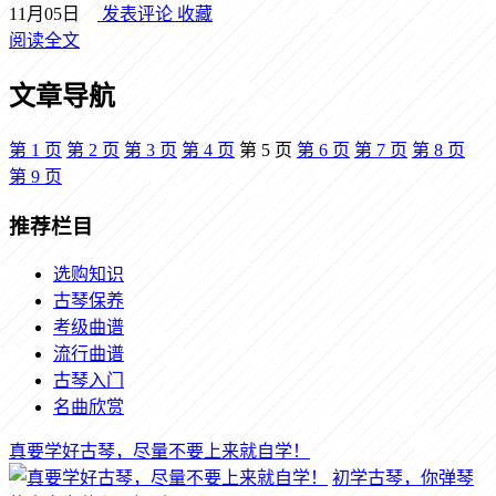
11月05日
发表评论
收藏
阅读全文
文章导航
第
1
页
第
2
页
第
3
页
第
4
页
第
5
页
第
6
页
第
7
页
第
8
页
第
9
页
推荐栏目
选购知识
古琴保养
考级曲谱
流行曲谱
古琴入门
名曲欣赏
真要学好古琴，尽量不要上来就自学！
初学古琴，你弹琴