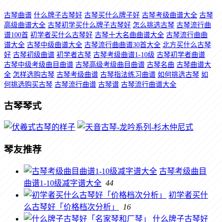
古琴曲谱
什么牌子古琴好
古琴买什么牌子好
古琴考级曲谱大全
古琴
高级曲谱大全
古琴初学买什么牌子古琴好
怎么挑选古琴
古琴流行曲
谱100首
初学者买什么古琴好
古琴十大名曲曲谱大全
古琴流行曲曲
谱大全
古琴中级曲谱大全
古琴流行曲曲谱30首大全
北方买什么古琴
好
古琴初级曲谱
初学者古琴
古琴考级曲谱1-10级
古琴初学者曲谱
古琴中级考级曲目曲谱
古琴高级考级曲目曲谱
古琴名曲
古琴曲谱大
全
怎样选购古琴
古琴考级曲谱
古琴指法练习曲谱
如何挑选古琴
如
何挑选购买古琴
古琴流行曲谱
古琴谱
古琴流行曲谱大全
古琴琴式
琴友推荐
古琴考级曲目
曲谱1-10级减字谱大全
44
初学者买什
么古琴好「价格档次分析」
16
什么牌子古琴好