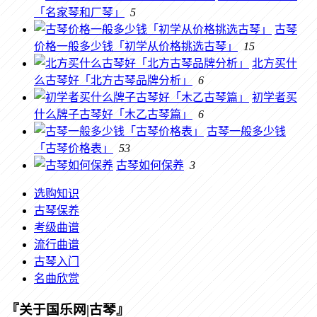
「名家琴和厂琴」
5
古琴
价格一般多少钱「初学从价格挑选古琴」
15
北方买什
么古琴好「北方古琴品牌分析」
6
初学者买
什么牌子古琴好「木乙古琴篇」
6
古琴一般多少钱
「古琴价格表」
53
古琴如何保养
3
选购知识
古琴保养
考级曲谱
流行曲谱
古琴入门
名曲欣赏
『关于国乐网|古琴』