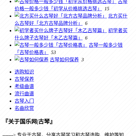
古琴
价格一般多少钱「初学从价格挑选古琴」
15
北方买什
么古琴好「北方古琴品牌分析」
6
初学者买
什么牌子古琴好「木乙古琴篇」
6
古琴一般多少钱
「古琴价格表」
53
古琴如何保养
3
选购知识
古琴保养
考级曲谱
流行曲谱
古琴入门
名曲欣赏
『关于国乐网|古琴』
-------> 专业于古琴，分享古琴学习和古琴选购、维护等知