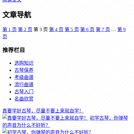
文章导航
第
1
页
第
2
页
第
3
页
第
4
页
第
5
页
第
6
页
第
7
页
…
第
9
页
推荐栏目
选购知识
古琴保养
考级曲谱
流行曲谱
古琴入门
名曲欣赏
真要学好古琴，尽量不要上来就自学！
初学古琴，你弹琴
的声音为什么不好听？