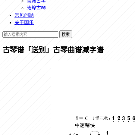
高渊古琴
敦煌古琴
常见问题
关于国乐
搜索
古琴谱「送别」古琴曲谱减字谱