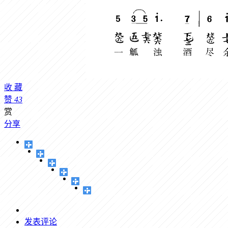
收
藏
赞
43
赏
分享
发表评论