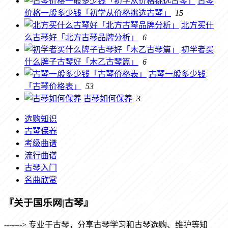
古琴
价格一般多少钱「初学从价格挑选古琴」
15
北方买什
么古琴好「北方古琴品牌分析」
6
初学者买
什么牌子古琴好「木乙古琴篇」
6
古琴一般多少钱
「古琴价格表」
53
古琴如何保养
3
选购知识
古琴保养
考级曲谱
流行曲谱
古琴入门
名曲欣赏
『关于国乐网|古琴』
-------> 专业于古琴，分享古琴学习和古琴选购、维护等知