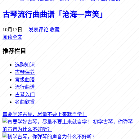
古琴流行曲曲谱「沧海一声笑」
10月17日
发表评论
收藏
阅读全文
推荐栏目
选购知识
古琴保养
考级曲谱
流行曲谱
古琴入门
名曲欣赏
真要学好古琴，尽量不要上来就自学！
初学古琴，你弹琴
的声音为什么不好听？