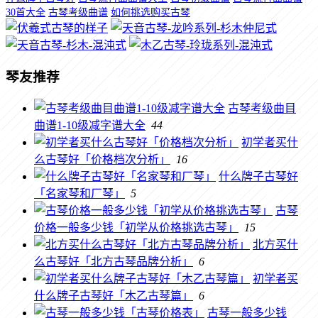
30首大全
古琴考级曲谱
如何挑选购买古琴
琴友推荐
古琴考级曲目
曲谱1-10级减字谱大全
44
初学者买什
么古琴好「价格档次分析」
16
什么牌子古琴好
「名家琴和厂琴」
5
古琴
价格一般多少钱「初学从价格挑选古琴」
15
北方买什
么古琴好「北方古琴品牌分析」
6
初学者买
什么牌子古琴好「木乙古琴篇」
6
古琴一般多少钱