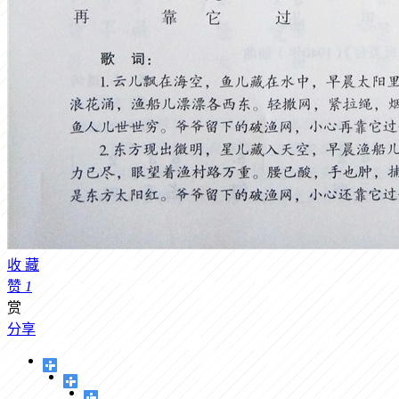
收
藏
赞
1
赏
分享