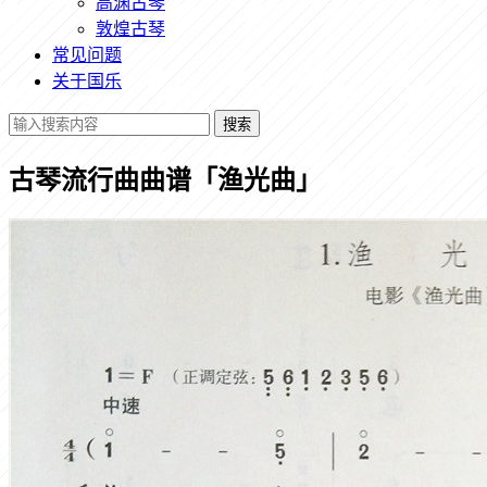
高渊古琴
敦煌古琴
常见问题
关于国乐
搜索
古琴流行曲曲谱「渔光曲」