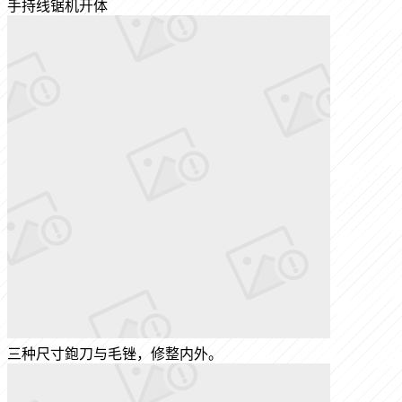
手持线锯机开体
三种尺寸鉋刀与毛锉，修整内外。