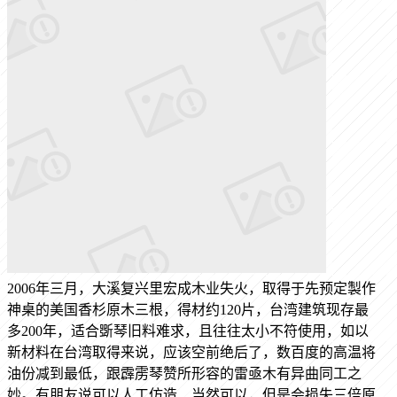
2006年三月，大溪复兴里宏成木业失火，取得于先预定製作
神桌的美国香杉原木三根，得材约120片，台湾建筑现存最
多200年，适合斲琴旧料难求，且往往太小不符使用，如以
新材料在台湾取得来说，应该空前绝后了，数百度的高温将
油份减到最低，跟霹雳琴赞所形容的雷亟木有异曲同工之
妙。有朋友说可以人工仿造....当然可以，但是会损失三倍原