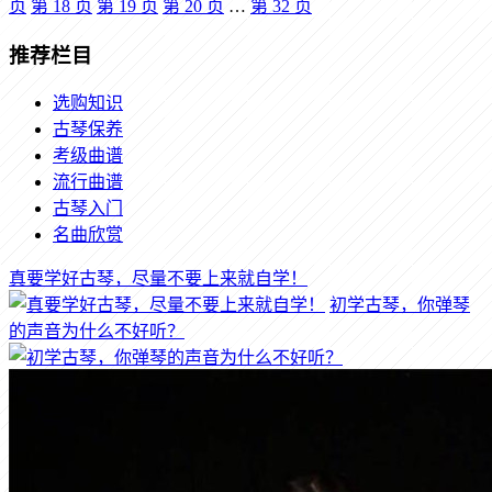
页
第
18
页
第
19
页
第
20
页
…
第
32
页
推荐栏目
选购知识
古琴保养
考级曲谱
流行曲谱
古琴入门
名曲欣赏
真要学好古琴，尽量不要上来就自学！
初学古琴，你弹琴
的声音为什么不好听？