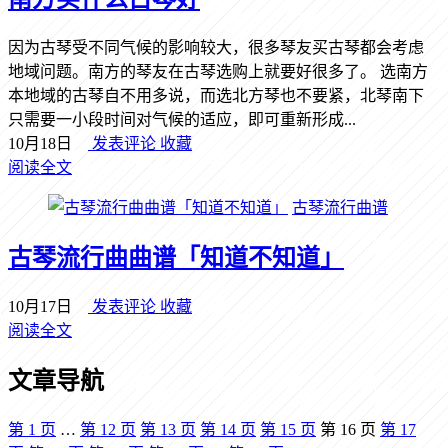
因为古琴受不同气候的影响较大，很多琴友买古琴都会考虑
地域问题。南方的琴友在古琴选购上就要好很多了。 选南方
本地域的古琴自不用多说，而选北方琴也不要紧，北琴南下
只需要一小段时间对气候的适应，即可重新形成...
10月18日
发表评论
收藏
阅读全文
古琴流行曲谱
古琴流行曲曲谱「知道不知道」
10月17日
发表评论
收藏
阅读全文
文章导航
第
1
页
…
第
12
页
第
13
页
第
14
页
第
15
页
第
16
页
第
17