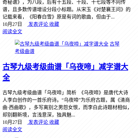
奇秘谱》，为八段，后有十五段、十段、十七段等不同传
谱，且多数传谱增设分段小标题。从宋玉《对楚襄王问》的
记载来看，《阳春白雪》原是有词的歌曲，但由于...
10月27日
发表评论
收藏
阅读全文
古琴
考级曲谱
古琴九级考级曲谱「乌夜啼」减字谱大
全
古琴九级考级曲谱「乌夜啼」简析 《乌夜啼》是唐代大诗
人李白创作的一首乐府诗。“乌夜啼”为乐府古题，属《清商
曲·西曲歌》，多写离别之男怨女恨，而李白此诗题材相似，
却别翻新境，言浅意深，独具魅...
10月27日
发表评论
收藏
阅读全文