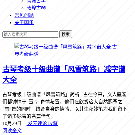
高渊古琴
敦煌古琴
常见问题
关于国乐
搜索
古
琴考级曲谱
古琴考级十级曲谱「风雪筑路」减字谱
大全
古琴考级十级曲谱「风雪筑路」简析 古往今来，文人骚客
们都钟情于“雪”，寄情与雪。他们在欣赏这大自然赐予之
“雪”景的同时，结合自身的情感，以其生花妙笔为我们留下
了诸多咏雪的名篇佳句。
10月29日
发表评论
收藏
阅读全文