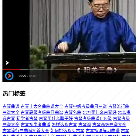
热门标签
古琴曲谱
古琴十大名曲曲谱大全
古琴中级考级曲目曲谱
古琴流行曲
曲谱大全
古琴高级考级曲目曲谱
古琴名曲
北方买什么古琴好
怎么挑
选古琴
初学者古琴
古琴买什么牌子好
古琴考级曲谱1-10级
古琴考级
曲谱大全
古琴初学者曲谱
怎样选购古琴
古琴谱
古琴高级曲谱大全
古琴流行曲曲谱30首大全
如何挑选购买古琴
古琴指法练习曲谱
古琴