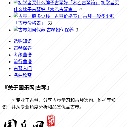
初学者买
什么牌子古琴好「木乙古琴篇」
6
古琴一般多少钱
「古琴价格表」
53
古琴如何保养
3
选购知识
古琴保养
考级曲谱
流行曲谱
古琴入门
名曲欣赏
『关于国乐网|古琴』
-------> 专业于古琴，分享古琴学习和古琴选购、维护等知
识，并从专业角度分析和品鉴优品古琴。