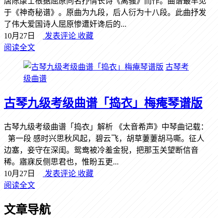
唐陈康士根据屈原同名抒情长诗《离骚》而作。曲谱最早见
于《神奇秘谱》。原曲为九段，后人衍为十八段。此曲抒发
了伟大爱国诗人屈原惨遭奸谗后的...
10月27日
发表评论
收藏
阅读全文
古琴考
级曲谱
古琴九级考级曲谱「捣衣」梅痷琴谱版
古琴九级考级曲谱「捣衣」解析 《太音希声》中琴曲记载：
第一段 感时兴思秋风起，碧云飞，胡草萋萋胡马嘶。征人
边塞，妾守在深闺。鸳鸯被冷羞金猊，把那玉关望断信音
稀。寤寐反侧思君也，惟盼五更...
10月27日
发表评论
收藏
阅读全文
文章导航