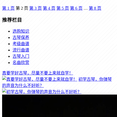
第
1
页
第
2
页
第
3
页
第
4
页
第
5
页
第
6
页
…
第
8
页
推荐栏目
选购知识
古琴保养
考级曲谱
流行曲谱
古琴入门
名曲欣赏
真要学好古琴，尽量不要上来就自学！
初学古琴，你弹琴
的声音为什么不好听？