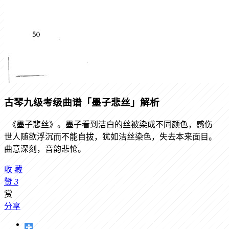
古琴九级考级曲谱「墨子悲丝」解析
《墨子悲丝》。墨子看到洁白的丝被染成不同颜色，感伤
世人随欲浮沉而不能自拔，犹如洁丝染色，失去本来面目。
曲意深刻，音韵悲怆。
收
藏
赞
3
赏
分享