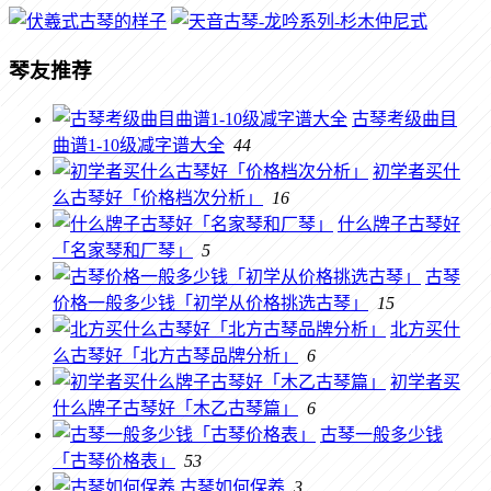
琴友推荐
古琴考级曲目
曲谱1-10级减字谱大全
44
初学者买什
么古琴好「价格档次分析」
16
什么牌子古琴好
「名家琴和厂琴」
5
古琴
价格一般多少钱「初学从价格挑选古琴」
15
北方买什
么古琴好「北方古琴品牌分析」
6
初学者买
什么牌子古琴好「木乙古琴篇」
6
古琴一般多少钱
「古琴价格表」
53
古琴如何保养
3