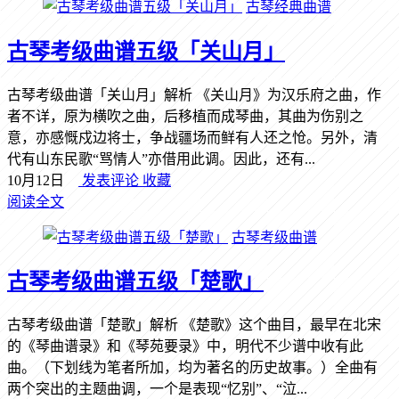
古琴经典曲谱
古琴考级曲谱五级「关山月」
古琴考级曲谱「关山月」解析 《关山月》为汉乐府之曲，作
者不详，原为横吹之曲，后移植而成琴曲，其曲为伤别之
意，亦感慨戍边将士，争战疆场而鲜有人还之怆。另外，清
代有山东民歌“骂情人”亦借用此调。因此，还有...
10月12日
发表评论
收藏
阅读全文
古琴考级曲谱
古琴考级曲谱五级「楚歌」
古琴考级曲谱「楚歌」解析 《楚歌》这个曲目，最早在北宋
的《琴曲谱录》和《琴苑要录》中，明代不少谱中收有此
曲。（下划线为笔者所加，均为著名的历史故事。）全曲有
两个突出的主题曲调，一个是表现“忆别”、“泣...