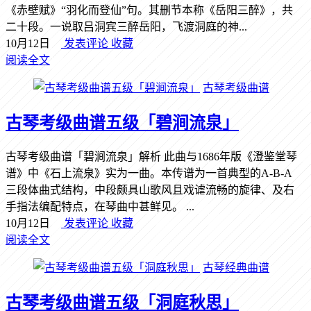
《赤壁赋》“羽化而登仙”句。其删节本称《岳阳三醉》，共
二十段。一说取吕洞宾三醉岳阳，飞渡洞庭的神...
10月12日
发表评论
收藏
阅读全文
古琴考级曲谱
古琴考级曲谱五级「碧涧流泉」
古琴考级曲谱「碧涧流泉」解析 此曲与1686年版《澄鉴堂琴
谱》中《石上流泉》实为一曲。本传谱为一首典型的A-B-A
三段体曲式结构，中段颇具山歌风且戏谑流畅的旋律、及右
手指法编配特点，在琴曲中甚鲜见。 ...
10月12日
发表评论
收藏
阅读全文
古琴经典曲谱
古琴考级曲谱五级「洞庭秋思」