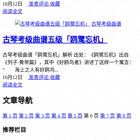
10月12日
发表评论
收藏
阅读全文
古琴考级曲谱
古琴考级曲谱五级「鸥鹭忘机」
古琴考级曲谱「鸥鹭忘机」解析 出处：《鸥鹭忘机》出自
《列子·黄帝篇》，其中《好鸥鸟者》讲述了这样一个寓言：
“ 海上之人有好鸥鸟...
10月12日
发表评论
收藏
阅读全文
文章导航
第
1
页
第
2
页
第
3
页
第
4
页
第
5
页
第
6
页
第
7
页
第
8
页
推荐栏目