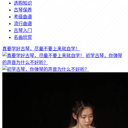
选购知识
古琴保养
考级曲谱
流行曲谱
古琴入门
名曲欣赏
真要学好古琴，尽量不要上来就自学！
初学古琴，你弹琴
的声音为什么不好听？