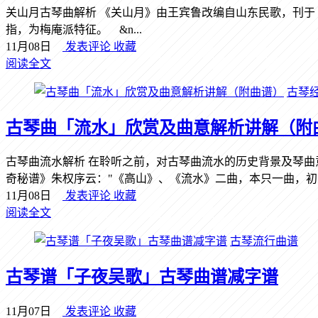
关山月古琴曲解析 《关山月》由王宾鲁改编自山东民歌，刊
指，为梅庵派特征。 &n...
11月08日
发表评论
收藏
阅读全文
古琴
古琴曲「流水」欣赏及曲意解析讲解（附
古琴曲流水解析 在聆听之前，对古琴曲流水的历史背景及琴曲
奇秘谱》朱权序云："《高山》、《流水》二曲，本只一曲，初志.
11月08日
发表评论
收藏
阅读全文
古琴流行曲谱
古琴谱「子夜吴歌」古琴曲谱减字谱
11月07日
发表评论
收藏