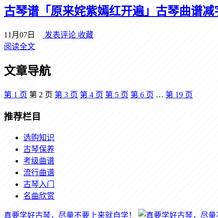
古琴谱「原来姹紫嫣红开遍」古琴曲谱减
11月07日
发表评论
收藏
阅读全文
文章导航
第
1
页
第
2
页
第
3
页
第
4
页
第
5
页
第
6
页
…
第
19
页
推荐栏目
选购知识
古琴保养
考级曲谱
流行曲谱
古琴入门
名曲欣赏
真要学好古琴，尽量不要上来就自学！