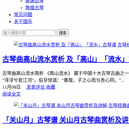
高渊古琴
敦煌古琴
常见问题
关于国乐
搜索
古琴
古琴曲高山流水赏析 及「高山」「流水
古琴曲高山流水简析 《高山流水》 属于中国十大古琴古曲之
“洋洋兮若江河”。伯牙惊道：“善哉，子之心而与吾心同。”...
11月08日
发表评论
收藏
阅读全文
古琴经典
「关山月」古琴谱 关山月古琴曲赏析及讲