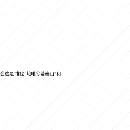
这是 描绘“峨峨兮若泰山”和