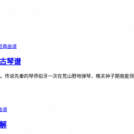
经典曲谱
」古琴谱
一。传说先秦的琴师伯牙一次在荒山野地弹琴，樵夫钟子期竟能领会
曲谱
解