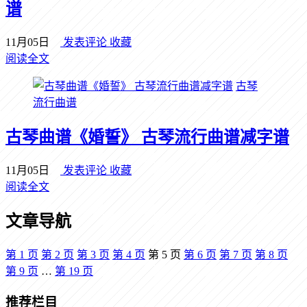
谱
11月05日
发表评论
收藏
阅读全文
古琴
流行曲谱
古琴曲谱《婚誓》 古琴流行曲谱减字谱
11月05日
发表评论
收藏
阅读全文
文章导航
第
1
页
第
2
页
第
3
页
第
4
页
第
5
页
第
6
页
第
7
页
第
8
页
第
9
页
…
第
19
页
推荐栏目